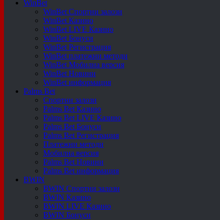
WinBet
WinBet Спортни залози
WinBet Казино
WinBet LIVE Казино
WinBet Бонуси
WinBet Регистрация
WinBet платежни методи
WinBet Мобилна версия
WinBet Новини
WinBet информация
Palms Bet
Спортни залози
Palms Bet Казино
Palms Bet LIVE Казино
Palms Bet Бонуси
Palms Bet Регистрация
Платежни методи
Мобилна версия
Palms Bet Новини
Palms Bet информация
BWIN
BWIN Спортни залози
BWIN Казино
BWIN LIVE Казино
BWIN Бонуси