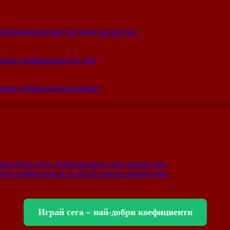
оефициенти и най-сигурни залози днес
лизи и коефициенти за днес
алози, коефициенти и анализ
мпионска лига, Чемпиъншип и топ първенства
лиз, коефициенти и най-сигурните мачове днес
Играй сега – най-добри коефициенти