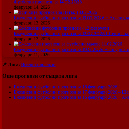
Футболни прогнози за 14.02.2026
февруари 14, 2026
Ежедневни футболни прогнози за 13.02.2026 – Анализ, к
февруари 13, 2026
Ежедневни футболни прогнози за 12.02.2026 | Точни ана
февруари 12, 2026
Ежедневни футболни прогнози за 11.02.2026 – сигурни з
февруари 11, 2026
📌 Лига:
Всички прогнози
Още прогнози от същата лига
Ежедневни футболни прогнози за 18 февруари 2026
Ежедневни футболни прогнози за 17 февруари 2026 – Ша
Ежедневни футболни прогнози за 16 февруари 2026 – Ана