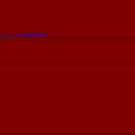
делете по имейл
Печат