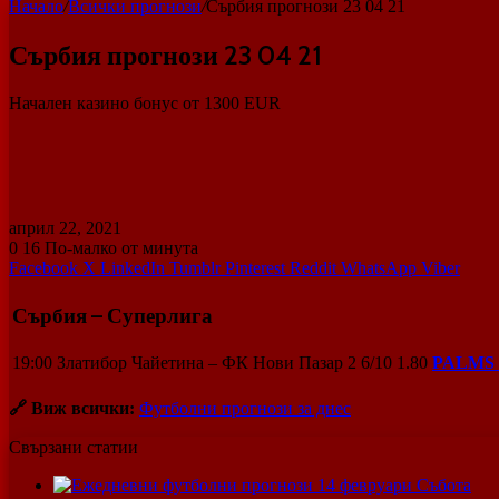
Начало
/
Всички прогнози
/
Сърбия прогнози 23 04 21
Сърбия прогнози 23 04 21
Начален казино бонус от 1300 EUR
април 22, 2021
0
16
По-малко от минута
Facebook
X
LinkedIn
Tumblr
Pinterest
Reddit
WhatsApp
Viber
Сърбия – Суперлига
19
:
00
Златибор Чайетина
–
ФК Нови Пазар
2
6/10
1.80
PALMS
🔗 Виж всички:
Футболни прогнози за днес
Свързани статии