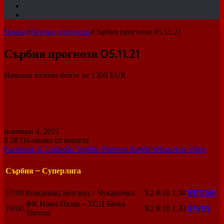
статия
Sidebar
Switch
skin
Начало
/
Всички прогнози
/
Сърбия прогнози 05.11.21
Сърбия прогнози 05.11.21
Начален казино бонус от 1300 EUR
ноември 4, 2021
0
28
По-малко от минута
Facebook
X
LinkedIn
Tumblr
Pinterest
Reddit
WhatsApp
Viber
Сърбия – Суперлига
17
:
00
Вождовац Белград
–
Чукарички
X2
8/10
1.30
BET365
ФК Нови Пазар
–
ТСЦ Бачка
19
:
00
X2
8/10
1.33
BWIN
Топола