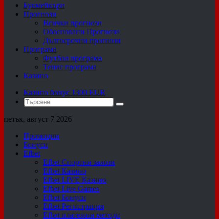
Букмейкъри
Прогнози
Всички прогнози
Обосновани Прогнози
Дългосрочни прогнози
Програма
Футбол програма
Тенис програма
Казино
Казино бонус 1300 EUR
Търсене
петък, август 7 2026
Промоции
Бонуси
Efbet
Efbet Спортни залози
Efbet Казино
Efbet LIVE Казино
Efbet Live Games
Efbet Бонуси
Efbet Регистрация
Efbet платежни методи