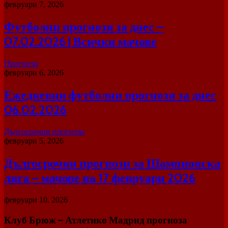
февруари 7, 2026
Футболни прогнози за днес –
07.02.2026 | Всички мачове
Прогнози
февруари 6, 2026
Ежедневни футболни прогнози за днес
06.02.2026
Дългосрочни прогнози
февруари 5, 2026
Дългосрочни прогнози за Шампионска
лига – мачове на 17 февруари 2026
февруари 10, 2026
Клуб Брюж – Атлетико Мадрид прогноза