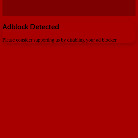
Adblock Detected
Please consider supporting us by disabling your ad blocker