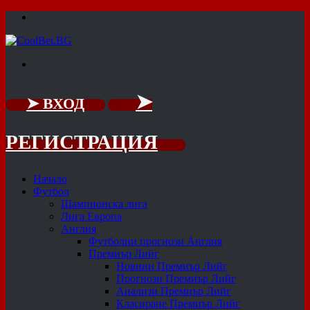
Menu
Търсене
➤
➤ ВХОД
РЕГИСТРАЦИЯ
Начало
Футбол
Шампионска лига
Лига Европа
Англия
Футболни прогнози Англия
Премиър Лийг
Новини Премиър Лийг
Прогнози Премиър Лийг
Анализи Премиър Лийг
Класиране Премиър Лийг