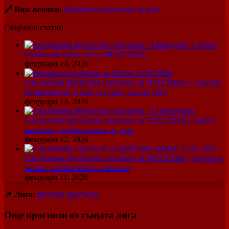
🔗 Виж всички:
Футболни прогнози за днес
Свързани статии
Футболни прогнози за 14.02.2026
февруари 14, 2026
Ежедневни футболни прогнози за 13.02.2026 – Анализ,
коефициенти и най-сигурни залози днес
февруари 13, 2026
Ежедневни футболни прогнози за 12.02.2026 | Точни
анализи и коефициенти за днес
февруари 12, 2026
Ежедневни футболни прогнози за 11.02.2026 – сигурни
залози, коефициенти и анализ
февруари 11, 2026
📌 Лига:
Всички прогнози
Още прогнози от същата лига