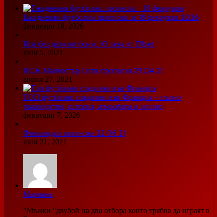
Ежедневни футболни прогнози за 18 февруари 2026
февруари 18, 2026
Нов без депозит бонус 10 лева от Efbet
юни 5, 2021
ПСЖ Манчестър Сити прогнози 29 04 21
април 27, 2021
ТОП футболни стадиони във Франция – пълно
ръководство, история, атмосфера и анализ
февруари 7, 2026
Финландия прогнози 22 06 21
юни 21, 2021
Мариана
"Мъжки "двубой на два отбора които трябва да играят в