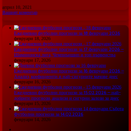
април 10, 2021
Вашият коментар
Ежедневни футболни прогнози за 18 февруари 2026
февруари 18, 2026
Ежедневни футболни прогнози за 17 февруари 2026 –
Шампионска лига, Чемпиъншип и топ първенства
февруари 17, 2026
Ежедневни футболни прогнози за 16 февруари 2026 –
Анализ, коефициенти и най-сигурните мачове днес
февруари 16, 2026
Ежедневни футболни прогнози за 15.02.2026 – най-
добрите прогнози, анализи и сигурни залози за днес
февруари 15, 2026
Футболни прогнози за 14.02.2026
февруари 14, 2026
Предишна