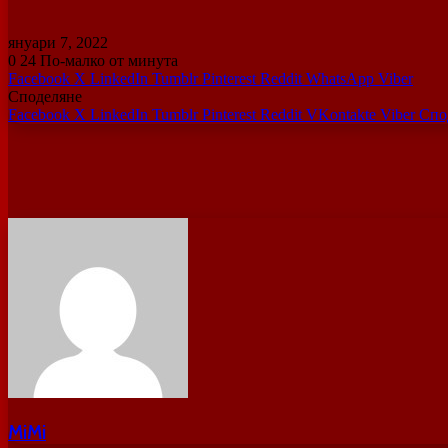
януари 7, 2022
0
24
По-малко от минута
Facebook
X
LinkedIn
Tumblr
Pinterest
Reddit
WhatsApp
Viber
Споделяне
Facebook
X
LinkedIn
Tumblr
Pinterest
Reddit
VKontakte
Viber
Спо
MiMi