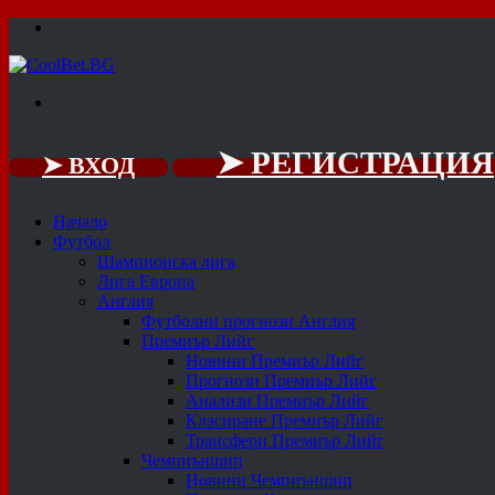
Menu
Търсене
➤ РЕГИСТРАЦИЯ
➤ ВХОД
Начало
Футбол
Шампионска лига
Лига Европа
Англия
Футболни прогнози Англия
Премиър Лийг
Новини Премиър Лийг
Прогнози Премиър Лийг
Анализи Премиър Лийг
Класиране Премиър Лийг
Трансфери Премиър Лийг
Чемпиъншип
Новини Чемпиъншип