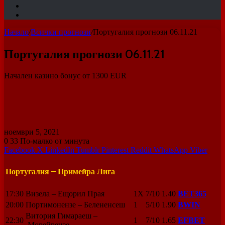
статия
Sidebar
Switch
skin
Начало
/
Всички прогнози
/
Португалия прогнози 06.11.21
Португалия прогнози 06.11.21
Начален казино бонус от 1300 EUR
ноември 5, 2021
0
33
По-малко от минута
Facebook
X
LinkedIn
Tumblr
Pinterest
Reddit
WhatsApp
Viber
Португалия – Примейра Лига
17
:
30
Визела
–
Ещорил Прая
1X
7/10
1.40
BET365
20
:
00
Портимонензе
–
Белененсеш
1
5/10
1.90
BWIN
Витория Гимараеш
–
22
:
30
1
7/10
1.65
EFBET
Морейрензе