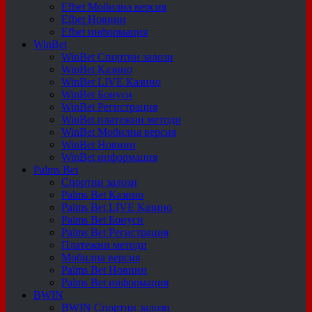
Efbet Мобилна версия
Efbet Новини
Efbet информация
WinBet
WinBet Спортни залози
WinBet Казино
WinBet LIVE Казино
WinBet Бонуси
WinBet Регистрация
WinBet платежни методи
WinBet Мобилна версия
WinBet Новини
WinBet информация
Palms Bet
Спортни залози
Palms Bet Казино
Palms Bet LIVE Казино
Palms Bet Бонуси
Palms Bet Регистрация
Платежни методи
Мобилна версия
Palms Bet Новини
Palms Bet информация
BWIN
BWIN Спортни залози