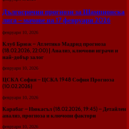
Дългосрочни прогнози за Шампионска
лига – мачове на 17 февруари 2026
февруари 10, 2026
Клуб Брюж – Атлетико Мадрид прогноза
(18.02.2026, 22:00) | Анализ, ключови играчи и
най-добър залог
февруари 10, 2026
ЦСКА София – ЦСКА 1948 София Прогноза
(10.02.2026)
февруари 10, 2026
Карабаг – Нюкасъл (18.02.2026, 19:45) – Детайлен
анализ, прогноза и ключови фактори
февруари 10, 2026