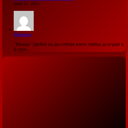
юни 21, 2021
Мариана
"Мъжки "двубой на два отбора които трябва да играят в
Б груп...