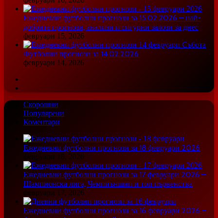
Ежедневни футболни прогнози за 15.02.2026 – най-
добрите прогнози, анализи и сигурни залози за днес
февруари 15, 2026
Футболни прогнози за 14.02.2026
февруари 14, 2026
Предишна
страница
Следваща
страница
Скорошни
Популярени
Коментари
Ежедневни футболни прогнози за 18 февруари 2026
февруари 18, 2026
Ежедневни футболни прогнози за 17 февруари 2026 –
Шампионска лига, Чемпиъншип и топ първенства
февруари 17, 2026
Ежедневни футболни прогнози за 16 февруари 2026 –