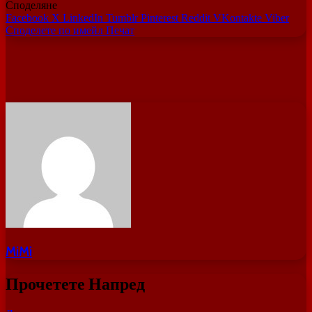
Споделяне
Facebook
X
LinkedIn
Tumblr
Pinterest
Reddit
VKontakte
Viber
Споделете по имейл
Печат
MiMi
Прочетете Напред