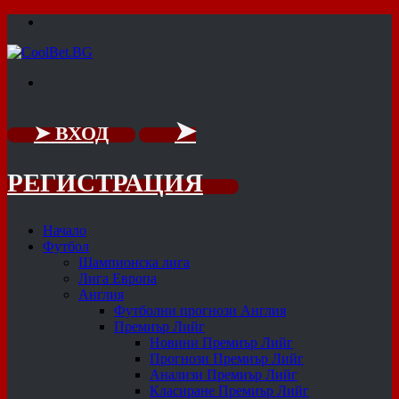
Menu
Търсене
➤
➤ ВХОД
РЕГИСТРАЦИЯ
Начало
Футбол
Шампионска лига
Лига Европа
Англия
Футболни прогнози Англия
Премиър Лийг
Новини Премиър Лийг
Прогнози Премиър Лийг
Анализи Премиър Лийг
Класиране Премиър Лийг