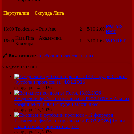
Португалия – Сегунда Лига
PALMS
13
:
00
Трофензе
–
Рио Аве
2
5/10
2.00
BET
Каза Пиа
–
Академика
16
:
00
1
7/10
1.62
WINBET
Коимбра
🔗 Виж всички:
Футболни прогнози за днес
Свързани статии
Футболни прогнози за 14.02.2026
февруари 14, 2026
Ежедневни футболни прогнози за 13.02.2026 – Анализ,
коефициенти и най-сигурни залози днес
февруари 13, 2026
Ежедневни футболни прогнози за 12.02.2026 | Точни
анализи и коефициенти за днес
февруари 12, 2026