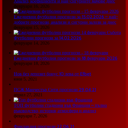
Анализ, коефициенти и най-сигурните мачове днес
февруари 16, 2026
Ежедневни футболни прогнози за 15.02.2026 – най-
добрите прогнози, анализи и сигурни залози за днес
февруари 15, 2026
Футболни прогнози за 14.02.2026
февруари 14, 2026
Ежедневни футболни прогнози за 18 февруари 2026
февруари 18, 2026
Нов без депозит бонус 10 лева от Efbet
юни 5, 2021
ПСЖ Манчестър Сити прогнози 29 04 21
април 27, 2021
ТОП футболни стадиони във Франция – пълно
ръководство, история, атмосфера и анализ
февруари 7, 2026
Финландия прогнози 22 06 21