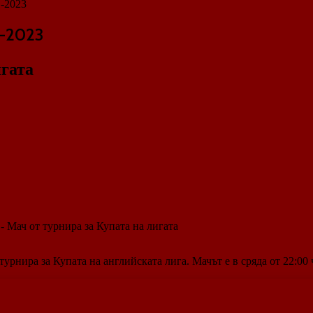
-2023
-2023
игата
ира за Купата на английската лига. Мачът е в сряда от 22:00 ч