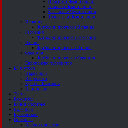
Прогнози Чемпиъншип
Анализи Чемпиъншип
Класиране Чемпиъншип
Трансфери Чемпиъншип
Испания
Футболни прогнози Испания
Германия
Футболни прогнози Германия
Италия
Футболни прогнози Италия
Франция
Футболни прогнози Франция
Европейско първенство
БГ Футбол
Първа лига
Втора лига
Купа на България
Национали
Тенис
Баскетбол
Бойни спортове
Волейбол
Букмейкъри
Прогнози
Всички прогнози