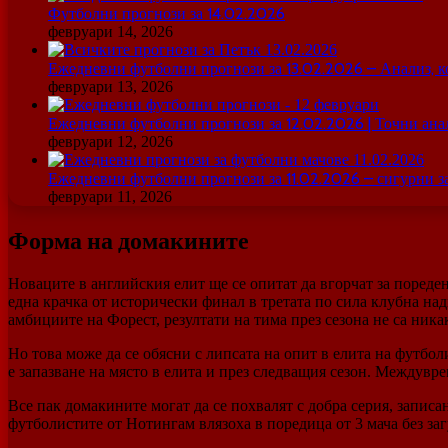
Футболни прогнози за 14.02.2026
февруари 14, 2026
Ежедневни футболни прогнози за 13.02.2026 – Анализ, к
февруари 13, 2026
Ежедневни футболни прогнози за 12.02.2026 | Точни ана
февруари 12, 2026
Ежедневни футболни прогнози за 11.02.2026 – сигурни з
февруари 11, 2026
Форма на домакините
Новаците в английския елит ще се опитат да вгорчат за пореде
една крачка от исторически финал в третата по сила клубна на
амбициите на Форест, резултати на тима през сезона не са ника
Но това може да се обясни с липсата на опит в елита на футбо
е запазване на място в елита и през следващия сезон. Междув
Все пак домакините могат да се похвалят с добра серия, запис
футболистите от Нотингам влязоха в поредица от 3 мача без за