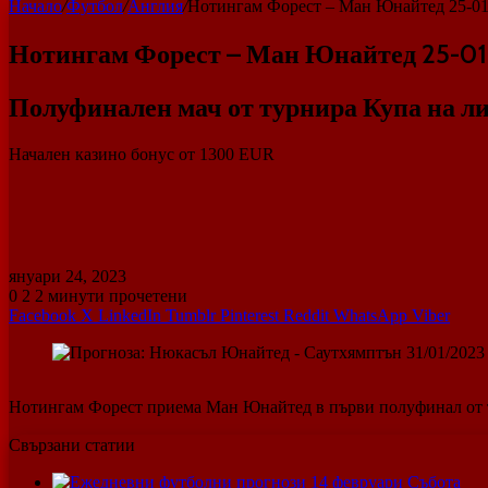
Начало
/
Футбол
/
Англия
/
Нотингам Форест – Ман Юнайтед 25-01
Нотингам Форест – Ман Юнайтед 25-01
Полуфинален мач от турнира Купа на л
Начален казино бонус от 1300 EUR
януари 24, 2023
0
2
2 минути прочетени
Facebook
X
LinkedIn
Tumblr
Pinterest
Reddit
WhatsApp
Viber
Нотингам Форест приема Ман Юнайтед в първи полуфинал от турн
Свързани статии