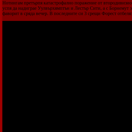
Нотингам претърпя катастрофално поражение от втородивизион
успя да надиграе Уулвърхямптън и Лестър Сити, а с Борнемут 
фаворит в сряда вечер. В последните си 3 срещи Форест отбеляз