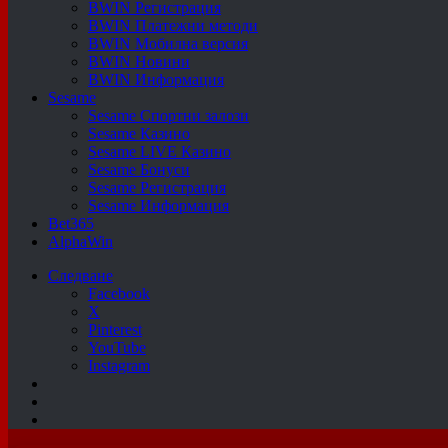
BWIN Регистрация
BWIN Платежни методи
BWIN Мобилна версия
BWIN Новини
BWIN Информация
Sesame
Sesame Спортни залози
Sesame Казино
Sesame LIVE Казино
Sesame Бонуси
Sesame Регистрация
Sesame Информация
Bet365
AlphaWin
Следване
Facebook
X
Pinterest
YouTube
Instagram
Случайна
статия
Sidebar
Switch
skin