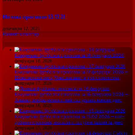
Полша прогнози 13.12.21
декември 12, 2021
Вашият коментар
Ежедневни футболни прогнози за 18 февруари 2026
февруари 18, 2026
Ежедневни футболни прогнози за 17 февруари 2026 –
Шампионска лига, Чемпиъншип и топ първенства
февруари 17, 2026
Ежедневни футболни прогнози за 16 февруари 2026 –
Анализ, коефициенти и най-сигурните мачове днес
февруари 16, 2026
Ежедневни футболни прогнози за 15.02.2026 – най-
добрите прогнози, анализи и сигурни залози за днес
февруари 15, 2026