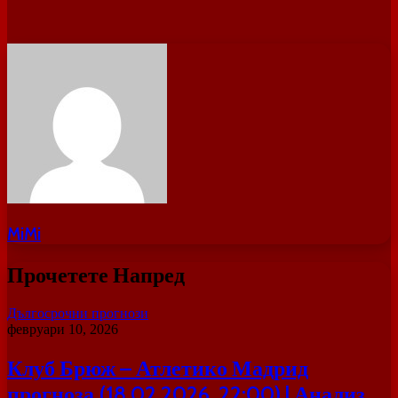
MiMi
Прочетете Напред
Дългосрочни прогнози
февруари 10, 2026
Клуб Брюж – Атлетико Мадрид
прогноза (18.02.2026, 22:00) | Анализ,