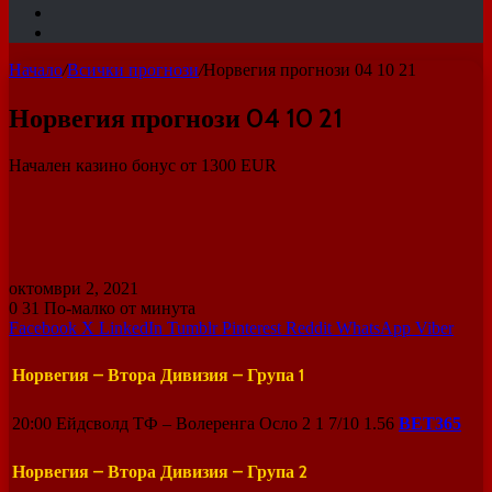
статия
Sidebar
Switch
skin
Начало
/
Всички прогнози
/
Норвегия прогнози 04 10 21
Норвегия прогнози 04 10 21
Начален казино бонус от 1300 EUR
октомври 2, 2021
0
31
По-малко от минута
Facebook
X
LinkedIn
Tumblr
Pinterest
Reddit
WhatsApp
Viber
Норвегия – Втора Дивизия – Група 1
20
:
00
Ейдсволд ТФ
–
Волеренга Осло 2
1
7/10
1.56
BET365
Норвегия – Втора Дивизия – Група 2