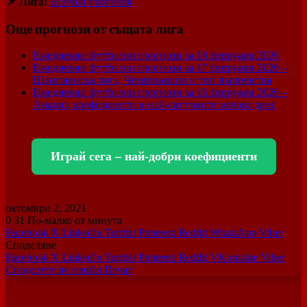
📌 Лига:
Всички прогнози
Още прогнози от същата лига
Ежедневни футболни прогнози за 18 февруари 2026
Ежедневни футболни прогнози за 17 февруари 2026 –
Шампионска лига, Чемпиъншип и топ първенства
Ежедневни футболни прогнози за 16 февруари 2026 –
Анализ, коефициенти и най-сигурните мачове днес
Играй сега – най-добри коефициенти
октомври 2, 2021
0
31
По-малко от минута
Facebook
X
LinkedIn
Tumblr
Pinterest
Reddit
WhatsApp
Viber
Споделяне
Facebook
X
LinkedIn
Tumblr
Pinterest
Reddit
VKontakte
Viber
Споделете по имейл
Печат