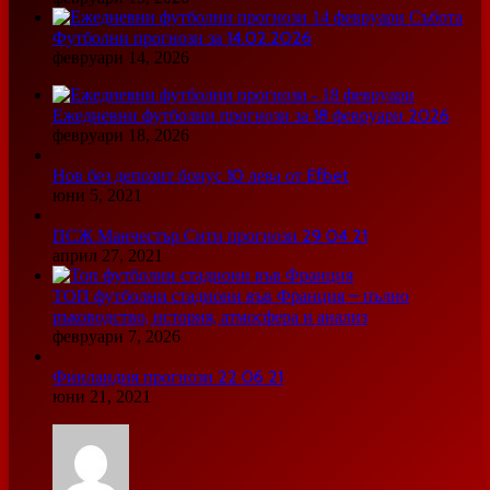
Футболни прогнози за 14.02.2026
февруари 14, 2026
Ежедневни футболни прогнози за 18 февруари 2026
февруари 18, 2026
Нов без депозит бонус 10 лева от Efbet
юни 5, 2021
ПСЖ Манчестър Сити прогнози 29 04 21
април 27, 2021
ТОП футболни стадиони във Франция – пълно
ръководство, история, атмосфера и анализ
февруари 7, 2026
Финландия прогнози 22 06 21
юни 21, 2021