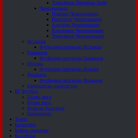
Трансфери Премиър Лийг
Чемпиъншип
Новини Чемпиъншип
Прогнози Чемпиъншип
Анализи Чемпиъншип
Класиране Чемпиъншип
Трансфери Чемпиъншип
Испания
Футболни прогнози Испания
Германия
Футболни прогнози Германия
Италия
Футболни прогнози Италия
Франция
Футболни прогнози Франция
Европейско първенство
БГ Футбол
Първа лига
Втора лига
Купа на България
Национали
Тенис
Баскетбол
Бойни спортове
Волейбол