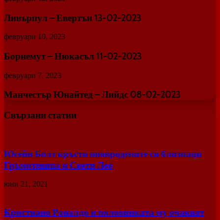
Ливърпул – Евертън 13-02-2023
февруари 10, 2023
Борнемут – Нюкасъл 11-02-2023
февруари 7, 2023
Манчестър Юнайтед – Лийдс 08-02-2023
Свързани статии
Юсейн Болт кръсти новородените си близнаци
Гръмотевица и Свети Лео
юни 21, 2021
Кристиано Роналдо и половинката му очакват