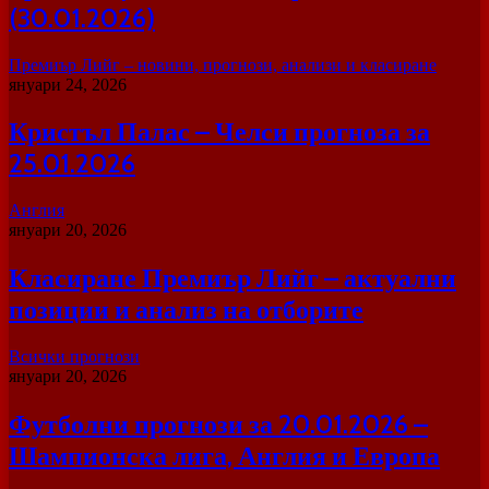
(30.01.2026)
Премиър Лийг – новини, прогнози, анализи и класиране
януари 24, 2026
Кристъл Палас – Челси прогноза за
25.01.2026
Англия
януари 20, 2026
Класиране Премиър Лийг – актуални
позиции и анализ на отборите
Всички прогнози
януари 20, 2026
Футболни прогнози за 20.01.2026 –
Шампионска лига, Англия и Европа