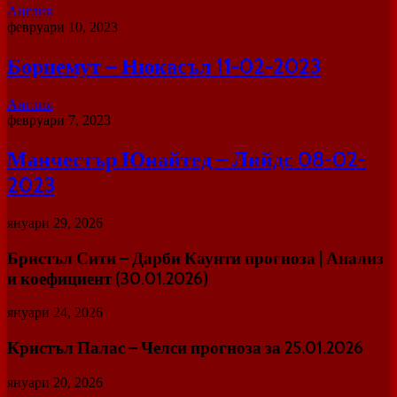
Англия
февруари 10, 2023
Борнемут – Нюкасъл 11-02-2023
Англия
февруари 7, 2023
Манчестър Юнайтед – Лийдс 08-02-
2023
януари 29, 2026
Бристъл Сити – Дарби Каунти прогноза | Анализ
и коефициент (30.01.2026)
януари 24, 2026
Кристъл Палас – Челси прогноза за 25.01.2026
януари 20, 2026