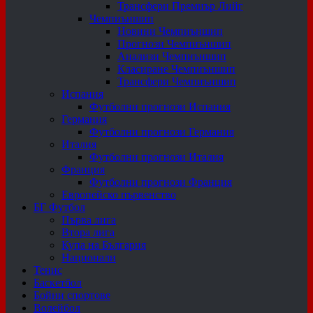
Трансфери Премиър Лийг
Чемпиъншип
Новини Чемпиъншип
Прогнози Чемпиъншип
Анализи Чемпиъншип
Класиране Чемпиъншип
Трансфери Чемпиъншип
Испания
Футболни прогнози Испания
Германия
Футболни прогнози Германия
Италия
Футболни прогнози Италия
Франция
Футболни прогнози Франция
Европейско първенство
БГ Футбол
Първа лига
Втора лига
Купа на България
Национали
Тенис
Баскетбол
Бойни спортове
Волейбол