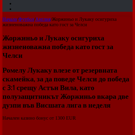
статия
Sidebar
Switch
skin
Начало
/
Футбол
/
Англия
/
Жоржиньо и Лукаку осигуриха
жизненоважна победа като гост за Челси
Жоржиньо и Лукаку осигуриха
жизненоважна победа като гост за
Челси
Ромелу Лукаку влезе от резервната
скамейка, за да поведе Челси до победа
с 3:1 срещу Астън Вила, като
полузащитникът Жоржиньо вкара две
дузпи във Висшата лига в неделя
Начален казино бонус от 1300 EUR