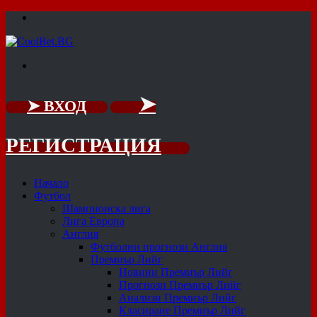
Menu
Търсене
➤
➤ ВХОД
РЕГИСТРАЦИЯ
Начало
Футбол
Шампионска лига
Лига Европа
Англия
Футболни прогнози Англия
Премиър Лийг
Новини Премиър Лийг
Прогнози Премиър Лийг
Анализи Премиър Лийг
Класиране Премиър Лийг