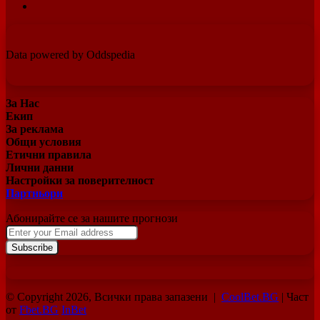
Instagram
Data powered by Oddspedia
За Нас
Екип
За реклама
Общи условия
Етични правила
Лични данни
Настройки за поверителност
Партньори
Абонирайте се за нашите прогнози
Enter
your
Email
address
© Copyright 2026, Всички права запазени |
CoolBet.BG
| Част
от
Fbet.BG
InBet