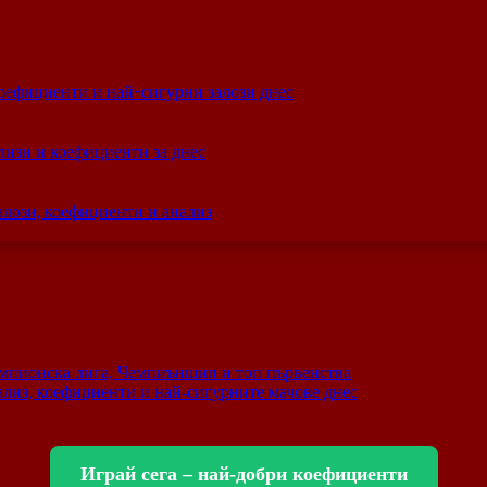
оефициенти и най-сигурни залози днес
лизи и коефициенти за днес
алози, коефициенти и анализ
мпионска лига, Чемпиъншип и топ първенства
лиз, коефициенти и най-сигурните мачове днес
Играй сега – най-добри коефициенти