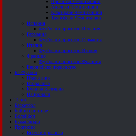
Прогнози Чемпиъншип
Анализи Чемпиъншип
Класиране Чемпиъншип
Трансфери Чемпиъншип
Испания
Футболни прогнози Испания
Германия
Футболни прогнози Германия
Италия
Футболни прогнози Италия
Франция
Футболни прогнози Франция
Европейско първенство
БГ Футбол
Първа лига
Втора лига
Купа на България
Национали
Тенис
Баскетбол
Бойни спортове
Волейбол
Букмейкъри
Прогнози
Всички прогнози