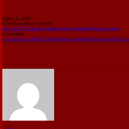
април 11, 2022
0
26
По-малко от минута
Facebook
X
LinkedIn
Tumblr
Pinterest
Reddit
WhatsApp
Viber
Споделяне
Facebook
X
LinkedIn
Tumblr
Pinterest
Reddit
VKontakte
Viber
Спо