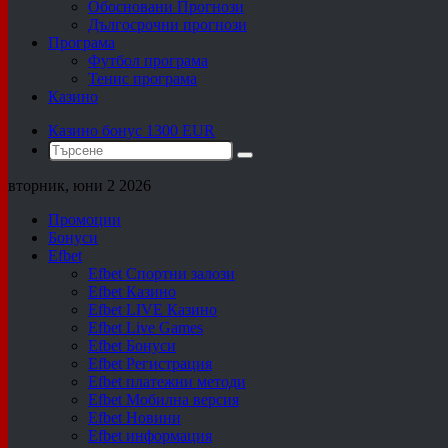
Обосновани Прогнози
Дългосрочни прогнози
Програма
Футбол програма
Тенис програма
Казино
Казино бонус 1300 EUR
Търсене
вторник, юни 2 2026
Промоции
Бонуси
Efbet
Efbet Спортни залози
Efbet Казино
Efbet LIVE Казино
Efbet Live Games
Efbet Бонуси
Efbet Регистрация
Efbet платежни методи
Efbet Мобилна версия
Efbet Новини
Efbet информация