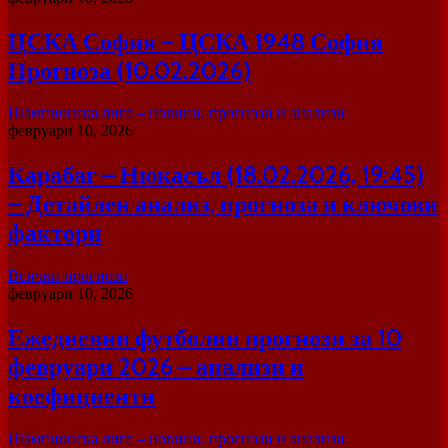
ЦСКА София – ЦСКА 1948 София
Прогноза (10.02.2026)
Шампионска лига – новини, прогнози и анализи
февруари 10, 2026
Карабаг – Нюкасъл (18.02.2026, 19:45)
– Детайлен анализ, прогноза и ключови
фактори
Всички прогнози
февруари 10, 2026
Ежедневни футболни прогнози за 10
февруари 2026 – анализи и
коефициенти
Шампионска лига – новини, прогнози и анализи