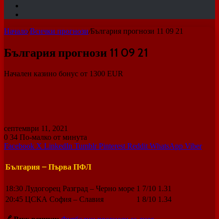
статия
Sidebar
Switch
skin
Начало
/
Всички прогнози
/
България прогнози 11 09 21
България прогнози 11 09 21
Начален казино бонус от 1300 EUR
септември 11, 2021
0
34
По-малко от минута
Facebook
X
LinkedIn
Tumblr
Pinterest
Reddit
WhatsApp
Viber
България – Първа ПФЛ
18
:
30
Лудогорец Разград
–
Черно море
1
7/10
1.31
20
:
45
ЦСКА София
–
Славия
1
8/10
1.34