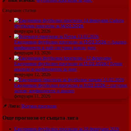
🔗 Виж всички:
Футболни прогнози за днес
Свързани статии
Футболни прогнози за 14.02.2026
февруари 14, 2026
Ежедневни футболни прогнози за 13.02.2026 – Анализ,
коефициенти и най-сигурни залози днес
февруари 13, 2026
Ежедневни футболни прогнози за 12.02.2026 | Точни
анализи и коефициенти за днес
февруари 12, 2026
Ежедневни футболни прогнози за 11.02.2026 – сигурни
залози, коефициенти и анализ
февруари 11, 2026
📌 Лига:
Всички прогнози
Още прогнози от същата лига
Ежедневни футболни прогнози за 18 февруари 2026