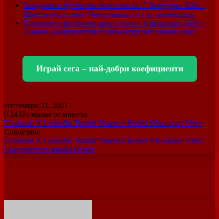
Ежедневни футболни прогнози за 17 февруари 2026 –
Шампионска лига, Чемпиъншип и топ първенства
Ежедневни футболни прогнози за 16 февруари 2026 –
Анализ, коефициенти и най-сигурните мачове днес
Играй сега – най-добри коефициенти
септември 11, 2021
0
34
По-малко от минута
Facebook
X
LinkedIn
Tumblr
Pinterest
Reddit
WhatsApp
Viber
Споделяне
Facebook
X
LinkedIn
Tumblr
Pinterest
Reddit
VKontakte
Viber
Споделете по имейл
Печат