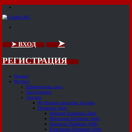
Menu
Търсене
➤
➤ ВХОД
РЕГИСТРАЦИЯ
Начало
Футбол
Шампионска лига
Лига Европа
Англия
Футболни прогнози Англия
Премиър Лийг
Новини Премиър Лийг
Прогнози Премиър Лийг
Анализи Премиър Лийг
Класиране Премиър Лийг