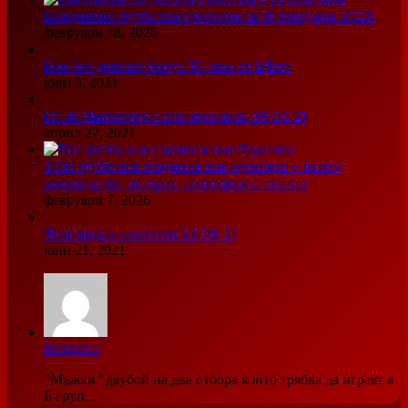
Ежедневни футболни прогнози за 18 февруари 2026
февруари 18, 2026
Нов без депозит бонус 10 лева от Efbet
юни 5, 2021
ПСЖ Манчестър Сити прогнози 29 04 21
април 27, 2021
ТОП футболни стадиони във Франция – пълно
ръководство, история, атмосфера и анализ
февруари 7, 2026
Финландия прогнози 22 06 21
юни 21, 2021
Мариана
"Мъжки "двубой на два отбора които трябва да играят в
Б груп...