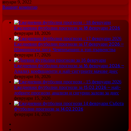
януари 9, 2022
Вашият коментар
Ежедневни футболни прогнози за 18 февруари 2026
февруари 18, 2026
Ежедневни футболни прогнози за 17 февруари 2026 –
Шампионска лига, Чемпиъншип и топ първенства
февруари 17, 2026
Ежедневни футболни прогнози за 16 февруари 2026 –
Анализ, коефициенти и най-сигурните мачове днес
февруари 16, 2026
Ежедневни футболни прогнози за 15.02.2026 – най-
добрите прогнози, анализи и сигурни залози за днес
февруари 15, 2026
Футболни прогнози за 14.02.2026
февруари 14, 2026
Предишна
страница
Следваща