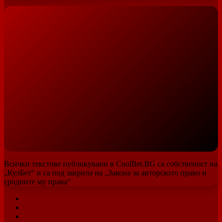
Всички текстове публикувани в CoolBet.BG са собственост на
„КулБет“ и са под закрила на „Закона за авторското право и
сродните му права“
Facebook
X
Pinterest