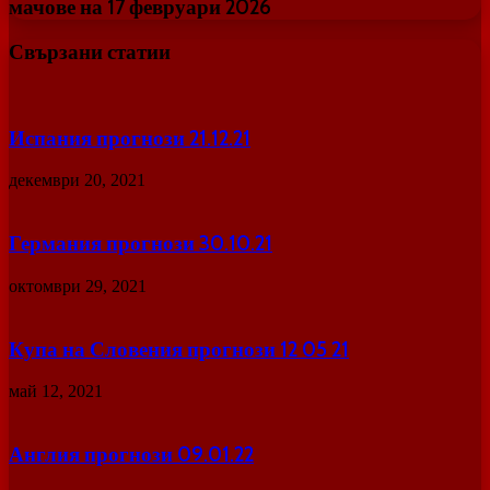
мачове на 17 февруари 2026
Свързани статии
Испания прогнози 21.12.21
декември 20, 2021
Германия прогнози 30.10.21
октомври 29, 2021
Купа на Словения прогнози 12 05 21
май 12, 2021
Англия прогнози 09.01.22