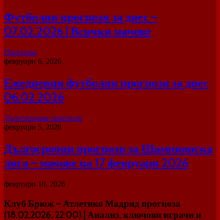
Футболни прогнози за днес –
07.02.2026 | Всички мачове
Прогнози
февруари 6, 2026
Ежедневни футболни прогнози за днес
06.02.2026
Дългосрочни прогнози
февруари 5, 2026
Дългосрочни прогнози за Шампионска
лига – мачове на 17 февруари 2026
февруари 10, 2026
Клуб Брюж – Атлетико Мадрид прогноза
(18.02.2026, 22:00) | Анализ, ключови играчи и