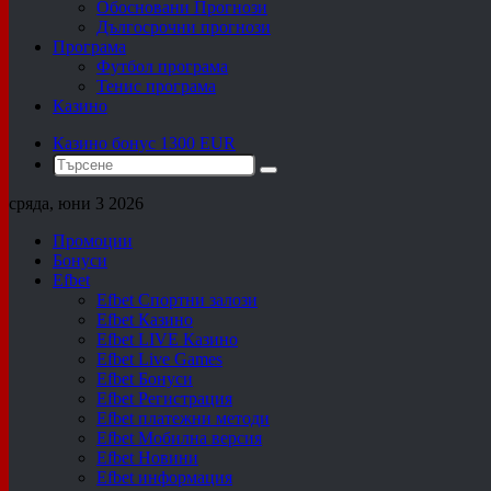
Обосновани Прогнози
Дългосрочни прогнози
Програма
Футбол програма
Тенис програма
Казино
Казино бонус 1300 EUR
Търсене
сряда, юни 3 2026
Промоции
Бонуси
Efbet
Efbet Спортни залози
Efbet Казино
Efbet LIVE Казино
Efbet Live Games
Efbet Бонуси
Efbet Регистрация
Efbet платежни методи
Efbet Мобилна версия
Efbet Новини
Efbet информация