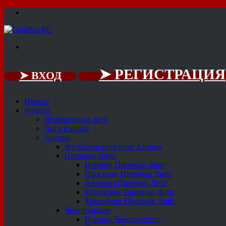
Menu
Търсене
➤ РЕГИСТРАЦИЯ
➤ ВХОД
Начало
Футбол
Шампионска лига
Лига Европа
Англия
Футболни прогнози Англия
Премиър Лийг
Новини Премиър Лийг
Прогнози Премиър Лийг
Анализи Премиър Лийг
Класиране Премиър Лийг
Трансфери Премиър Лийг
Чемпиъншип
Новини Чемпиъншип