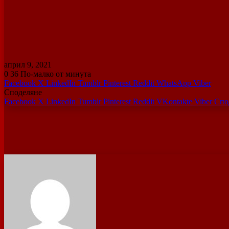
април 9, 2021
0
36
По-малко от минута
Facebook
X
LinkedIn
Tumblr
Pinterest
Reddit
WhatsApp
Viber
Споделяне
Facebook
X
LinkedIn
Tumblr
Pinterest
Reddit
VKontakte
Viber
Спо