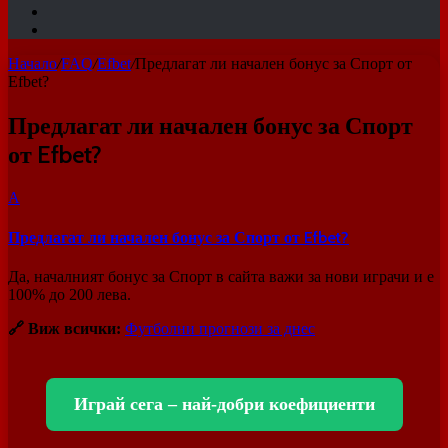
статия
Sidebar
Switch
skin
Начало
/
FAQ
/
Efbet
/
Предлагат ли начален бонус за Спорт от
Efbet?
Предлагат ли начален бонус за Спорт
от Efbet?
A
Предлагат ли начален бонус за Спорт от Efbet?
Да, началният бонус за Спорт в сайта важи за нови играчи и е
100% до 200 лева.
🔗 Виж всички:
Футболни прогнози за днес
Играй сега – най-добри коефициенти