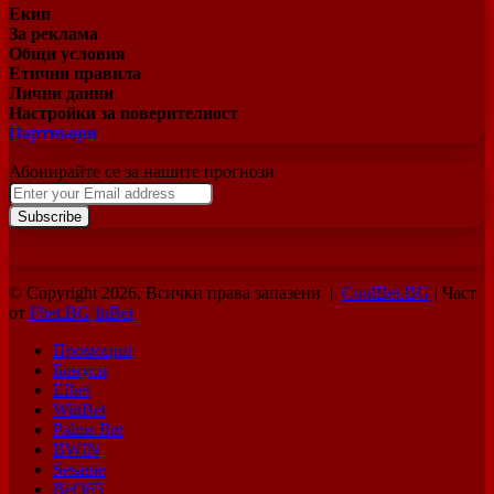
Екип
За реклама
Общи условия
Етични правила
Лични данни
Настройки за поверителност
Партньори
Абонирайте се за нашите прогнози
Enter
your
Email
address
© Copyright 2026, Всички права запазени |
CoolBet.BG
| Част
от
Fbet.BG
InBet
Промоции
Бонуси
Efbet
WinBet
Palms Bet
BWIN
Sesame
Bet365