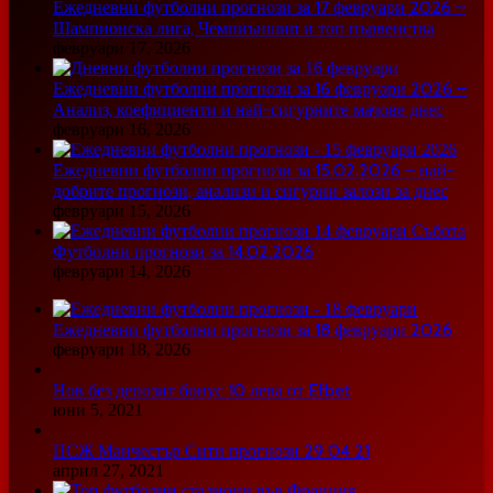
Ежедневни футболни прогнози за 17 февруари 2026 –
Шампионска лига, Чемпиъншип и топ първенства
февруари 17, 2026
Ежедневни футболни прогнози за 16 февруари 2026 –
Анализ, коефициенти и най-сигурните мачове днес
февруари 16, 2026
Ежедневни футболни прогнози за 15.02.2026 – най-
добрите прогнози, анализи и сигурни залози за днес
февруари 15, 2026
Футболни прогнози за 14.02.2026
февруари 14, 2026
Ежедневни футболни прогнози за 18 февруари 2026
февруари 18, 2026
Нов без депозит бонус 10 лева от Efbet
юни 5, 2021
ПСЖ Манчестър Сити прогнози 29 04 21
април 27, 2021