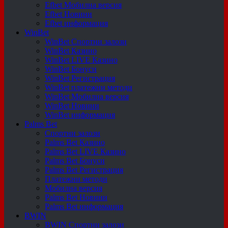
Efbet Мобилна версия
Efbet Новини
Efbet информация
WinBet
WinBet Спортни залози
WinBet Казино
WinBet LIVE Казино
WinBet Бонуси
WinBet Регистрация
WinBet платежни методи
WinBet Мобилна версия
WinBet Новини
WinBet информация
Palms Bet
Спортни залози
Palms Bet Казино
Palms Bet LIVE Казино
Palms Bet Бонуси
Palms Bet Регистрация
Платежни методи
Мобилна версия
Palms Bet Новини
Palms Bet информация
BWIN
BWIN Спортни залози