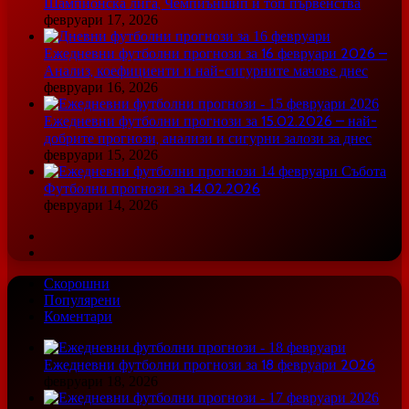
Шампионска лига, Чемпиъншип и топ първенства
февруари 17, 2026
Ежедневни футболни прогнози за 16 февруари 2026 –
Анализ, коефициенти и най-сигурните мачове днес
февруари 16, 2026
Ежедневни футболни прогнози за 15.02.2026 – най-
добрите прогнози, анализи и сигурни залози за днес
февруари 15, 2026
Футболни прогнози за 14.02.2026
февруари 14, 2026
Предишна
страница
Следваща
страница
Скорошни
Популярени
Коментари
Ежедневни футболни прогнози за 18 февруари 2026
февруари 18, 2026