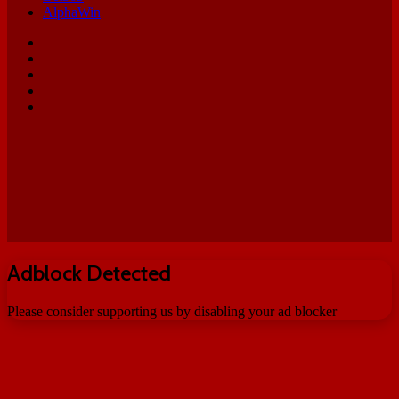
AlphaWin
Facebook
X
Pinterest
YouTube
Instagram
Back
to
top
button
Adblock Detected
Please consider supporting us by disabling your ad blocker