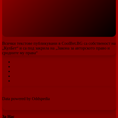
Всички текстове публикувани в CoolBet.BG са собственост на
„КулБет“ и са под закрила на „Закона за авторското право и
сродните му права“
Facebook
X
Pinterest
YouTube
Instagram
Data powered by Oddspedia
За Нас