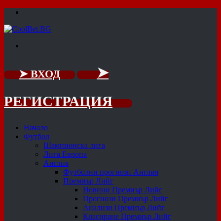
Menu
Търсене
➤
➤ ВХОД
РЕГИСТРАЦИЯ
Начало
Футбол
Шампионска лига
Лига Европа
Англия
Футболни прогнози Англия
Премиър Лийг
Новини Премиър Лийг
Прогнози Премиър Лийг
Анализи Премиър Лийг
Класиране Премиър Лийг