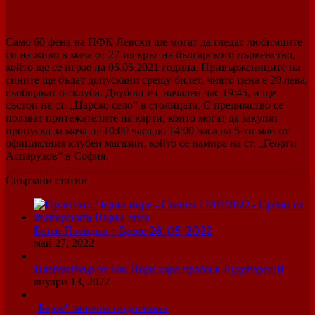
Само 60 фена на ПФК Левски ще могат да гледат любимците
си на живо в мача от 27-ия кръг на българското първенство,
който ще се играе на 05.05.2021 година. Привържениците на
сините ще бъдат допускани срещу билет, чиято цена е 20 лева,
съобщават от клуба. Двубоят е с начален час 19:45, и ще
състои на ст. „Царско село“ в столицата. С предимство се
ползват притежателите на карти, които могат да закупят
пропуска за мача от 10:00 часа до 14:00 часа на 5-ти май от
официалния клубен магазин, който се намира на ст. „Георги
Аспарухов“ в София.
Свързани статии
Ботев Пловдив – Берое 28-05-2022
май 27, 2022
Плеймейкър от Ню Йорк кара проби в Лудогорец II
януари 13, 2022
„Берое“ започна подготовка