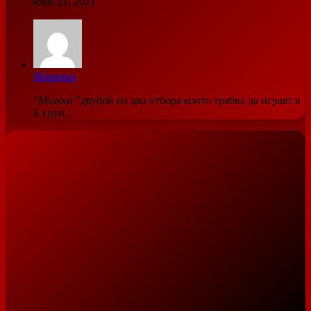
юни 21, 2021
Мариана
"Мъжки "двубой на два отбора които трябва да играят в
Б груп...