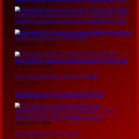
февруари 16, 2026
Ежедневни футболни прогнози за 15.02.2026 – най-
добрите прогнози, анализи и сигурни залози за днес
февруари 15, 2026
Футболни прогнози за 14.02.2026
февруари 14, 2026
Ежедневни футболни прогнози за 18 февруари 2026
февруари 18, 2026
Нов без депозит бонус 10 лева от Efbet
юни 5, 2021
ПСЖ Манчестър Сити прогнози 29 04 21
април 27, 2021
ТОП футболни стадиони във Франция – пълно
ръководство, история, атмосфера и анализ
февруари 7, 2026
Финландия прогнози 22 06 21