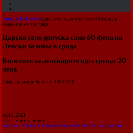
статия
Sidebar
Switch
skin
Начало
/
БГ Футбол
/
Царско село допуска само 60 фена на
Левски за мача в сряда
Царско село допуска само 60 фена на
Левски за мача в сряда
Билетите за левскарите ще струват 20
лева
Начален казино бонус от 1300 EUR
май 2, 2021
0
13
1 минута четене
Facebook
X
LinkedIn
Tumblr
Pinterest
Reddit
WhatsApp
Viber