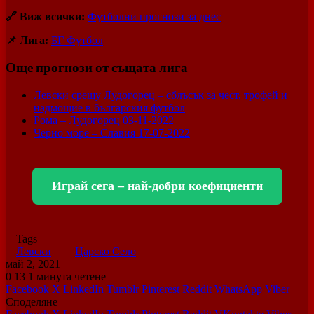
🔗 Виж всички:
Футболни прогнози за днес
📌 Лига:
БГ Футбол
Още прогнози от същата лига
Левски срещу Лудогорец – сблъсък за чест, трофей и
надмощие в българския футбол
Рома – Лудогорец 03-11-2022
Черно море – Славия 17-07-2022
Играй сега – най-добри коефициенти
Tags
Левски
Царско Село
май 2, 2021
0
13
1 минута четене
Facebook
X
LinkedIn
Tumblr
Pinterest
Reddit
WhatsApp
Viber
Споделяне