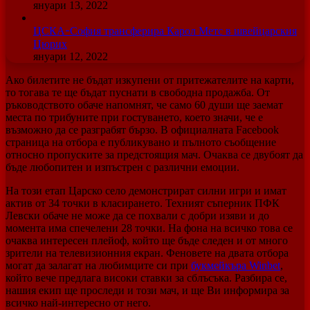
януари 13, 2022
ЦСКА-София трансферира Карол Метс в швейцарския
Цюрих
януари 12, 2022
Ако билетите не бъдат изкупени от притежателите на карти,
то тогава те ще бъдат пуснати в свободна продажба. От
ръководството обаче напомнят, че само 60 души ще заемат
места по трибуните при гостуването, което значи, че е
възможно да се разграбят бързо. В официалната Facebook
страница на отбора е публикувано и пълното съобщение
относно пропуските за предстоящия мач. Очаква се двубоят да
бъде любопитен и изпъстрен с различни емоции.
На този етап Царско село демонстрират силни игри и имат
актив от 34 точки в класирането. Техният съперник ПФК
Левски обаче не може да се похвали с добри изяви и до
момента има спечелени 28 точки. На фона на всичко това се
очаква интересен плейоф, който ще бъде следен и от много
зрители на телевизионния екран. Феновете на двата отбора
могат да залагат на любимците си при
букмейкъра Winbet
,
който вече предлага високи ставки за сблъсъка. Разбира се,
нашия екип ще проследи и този мач, и ще Ви информира за
всичко най-интересно от него.