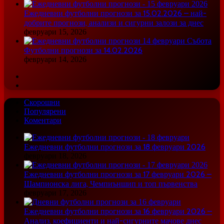
Ежедневни футболни прогнози за 15.02.2026 – най-
добрите прогнози, анализи и сигурни залози за днес
февруари 15, 2026
Футболни прогнози за 14.02.2026
февруари 14, 2026
Предишна
страница
Следваща
страница
Скорошни
Популярени
Коментари
Ежедневни футболни прогнози за 18 февруари 2026
февруари 18, 2026
Ежедневни футболни прогнози за 17 февруари 2026 –
Шампионска лига, Чемпиъншип и топ първенства
февруари 17, 2026
Ежедневни футболни прогнози за 16 февруари 2026 –
Анализ, коефициенти и най-сигурните мачове днес