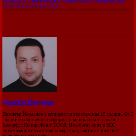
Facebook
X
LinkedIn
Tumblr
Pinterest
Reddit
VKontakte
Viber
Споделете по имейл
Печат
Димитър Йорданов
Димитър Йорданов е копирайтър със стаж над 15 години. От 3
години е собственик на фирма за копирайтинг услуги
Колорфул Копирайтинг ЕООД. Има богат опит в SEO
оптимизация на сайтове за търсачки, както и в интернет
маркетинга като цяло.