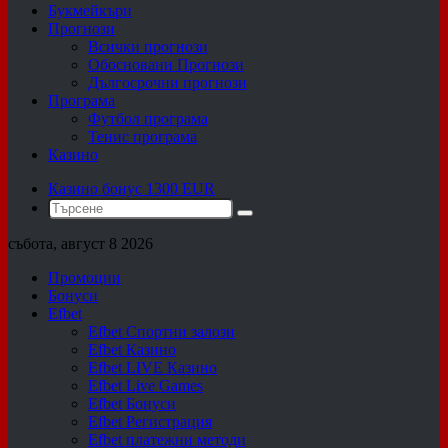
Букмейкъри
Прогнози
Всички прогнози
Обосновани Прогнози
Дългосрочни прогнози
Програма
Футбол програма
Тенис програма
Казино
Казино бонус 1300 EUR
Търсене
събота, август 8 2026
Промоции
Бонуси
Efbet
Efbet Спортни залози
Efbet Казино
Efbet LIVE Казино
Efbet Live Games
Efbet Бонуси
Efbet Регистрация
Efbet платежни методи