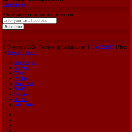
Партньори
Абонирайте се за нашите прогнози
Enter
your
Email
address
© Copyright 2026, Всички права запазени |
CoolBet.BG
| Част
от
Fbet.BG
InBet
Промоции
Бонуси
Efbet
WinBet
Palms Bet
BWIN
Sesame
Bet365
AlphaWin
Facebook
X
Pinterest
YouTube