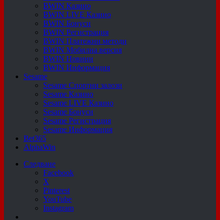
BWIN Казино
BWIN LIVE Казино
BWIN Бонуси
BWIN Регистрация
BWIN Платежни методи
BWIN Мобилна версия
BWIN Новини
BWIN Информация
Sesame
Sesame Спортни залози
Sesame Казино
Sesame LIVE Казино
Sesame Бонуси
Sesame Регистрация
Sesame Информация
Bet365
AlphaWin
Следване
Facebook
X
Pinterest
YouTube
Instagram
Случайна