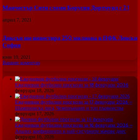
Манчестър Сити сломи Борусия Дортмунд с 2:1
април 7, 2021
Диксън ще инвестира 250 милиона в ПФК Левски
София
юни 10, 2021
Вашият коментар
Ежедневни футболни прогнози за 18 февруари 2026
февруари 18, 2026
Ежедневни футболни прогнози за 17 февруари 2026 –
Шампионска лига, Чемпиъншип и топ първенства
февруари 17, 2026
Ежедневни футболни прогнози за 16 февруари 2026 –
Анализ, коефициенти и най-сигурните мачове днес
февруари 16, 2026