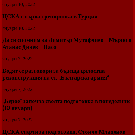
януари 10, 2022
ЦСКА с първа тренировка в Турция
януари 10, 2022
Да си спомним за Димитър Мутафчиев – Мърцо и
Атанас Динев – Насо
януари 7, 2022
Водят се разговори за бъдеща цялостна
реконструкция на ст. „Българска армия“
януари 7, 2022
„Берое“ започва своята подготовка в понеделник
(10 януари)
януари 7, 2022
ЦСКА стартира подготовка, Стойчо Младенов