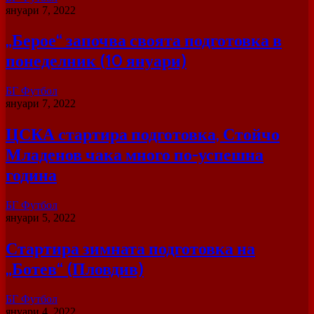
януари 7, 2022
„Берое“ започва своята подготовка в
понеделник (10 януари)
БГ Футбол
януари 7, 2022
ЦСКА стартира подготовка, Стойчо
Младенов чака много по-успешна
година
БГ Футбол
януари 5, 2022
Стартира зимната подготовка на
„Ботев“ (Пловдив)
БГ Футбол
януари 4, 2022