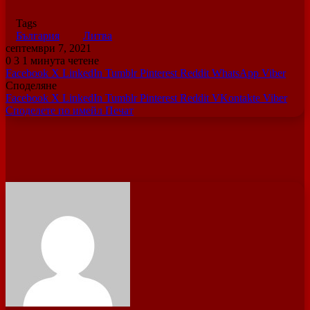
Tags
България
Литва
септември 7, 2021
0
3
1 минута четене
Facebook
X
LinkedIn
Tumblr
Pinterest
Reddit
WhatsApp
Viber
Споделяне
Facebook
X
LinkedIn
Tumblr
Pinterest
Reddit
VKontakte
Viber
Споделете по имейл
Печат