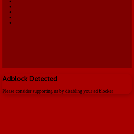
Facebook
X
Pinterest
YouTube
Instagram
Facebook
X
WhatsApp
Telegram
Back
to
top
button
Adblock Detected
Please consider supporting us by disabling your ad blocker