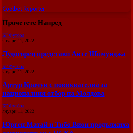
Coolbet Reporter
Прочетете Напред
БГ Футбол
януари 11, 2022
Лудогорец представи Анте Шимунджа
БГ Футбол
януари 11, 2022
Артур Крачун с повиквателна за
националния отбор на Молдова
БГ Футбол
януари 11, 2022
Юрген Матай и Тибо Вион продължиха
договорите си с ЦСКА