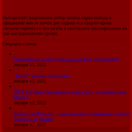
Българският национален отбор записа първа победа в
официален мач от почти две години и в същото време
увеличи серията си без загуба в световните квалификации на
три последователни срещи.
Свързани статии
Плеймейкър от Ню Йорк кара проби в Лудогорец II
януари 13, 2022
„Берое“ започна подготовка
януари 13, 2022
ЦСКА-София трансферира Карол Метс в швейцарския
Цюрих
януари 12, 2022
Министър Василев: „Няма да позволя държавни спортни
имоти да се рушат“
януари 12, 2022