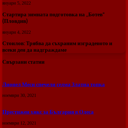
януари 5, 2022
Стартира зимната подготовка на „Ботев“
(Пловдив)
януари 4, 2022
Стоилов: Трябва да съхраним изграденото и
всеки ден да надграждаме
Свързани статии
Лионел Меси спечели седма Златна топка
ноември 30, 2021
Престижен хикс за България в Одеса
ноември 12, 2021