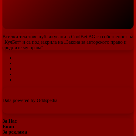
Всички текстове публикувани в CoolBet.BG са собственост на
„КулБет“ и са под закрила на „Закона за авторското право и
сродните му права“
Facebook
X
Pinterest
YouTube
Instagram
Data powered by Oddspedia
За Нас
Екип
За реклама