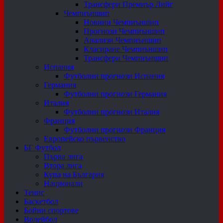
Трансфери Премиър Лийг
Чемпиъншип
Новини Чемпиъншип
Прогнози Чемпиъншип
Анализи Чемпиъншип
Класиране Чемпиъншип
Трансфери Чемпиъншип
Испания
Футболни прогнози Испания
Германия
Футболни прогнози Германия
Италия
Футболни прогнози Италия
Франция
Футболни прогнози Франция
Европейско първенство
БГ Футбол
Първа лига
Втора лига
Купа на България
Национали
Тенис
Баскетбол
Бойни спортове
Волейбол