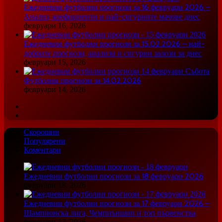
Ежедневни футболни прогнози за 16 февруари 2026 –
Анализ, коефициенти и най-сигурните мачове днес
февруари 16, 2026
Ежедневни футболни прогнози за 15.02.2026 – най-
добрите прогнози, анализи и сигурни залози за днес
февруари 15, 2026
Футболни прогнози за 14.02.2026
февруари 14, 2026
Предишна
страница
Следваща
страница
Скорошни
Популярени
Коментари
Ежедневни футболни прогнози за 18 февруари 2026
февруари 18, 2026
Ежедневни футболни прогнози за 17 февруари 2026 –
Шампионска лига, Чемпиъншип и топ първенства
февруари 17, 2026