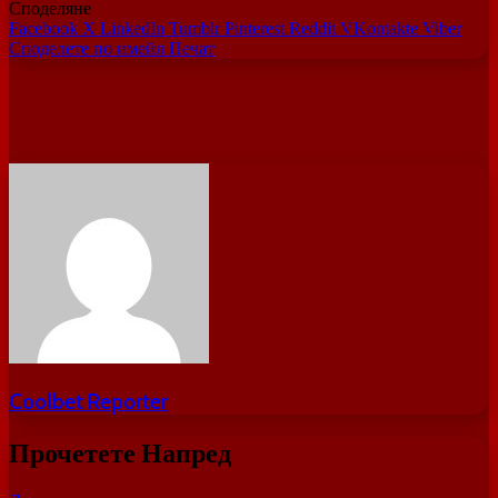
Споделяне
Facebook
X
LinkedIn
Tumblr
Pinterest
Reddit
VKontakte
Viber
Споделете по имейл
Печат
Coolbet Reporter
Прочетете Напред