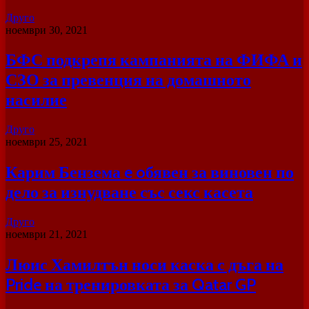
Друго
ноември 30, 2021
БФС подкрепя кампанията на ФИФА и
СЗО за превенция на домашното
насилие
Друго
ноември 25, 2021
Карим Бензема e oбявен за виновен по
дело за изнудване със секс касета
Друго
ноември 21, 2021
Люис Хамилтън носи каска с дъга на
Pride на тренировката за Qatar GP