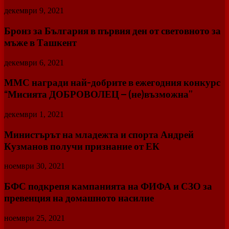
декември 9, 2021
Бронз за България в първия ден от световното за
мъже в Ташкент
декември 6, 2021
ММС награди най-добрите в ежегодния конкурс
“Мисията ДОБРОВОЛЕЦ – (не)възможна”
декември 1, 2021
Министърът на младежта и спорта Андрей
Кузманов получи признание от ЕК
ноември 30, 2021
БФС подкрепя кампанията на ФИФА и СЗО за
превенция на домашното насилие
ноември 25, 2021