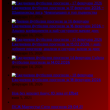
Ежедневни футболни прогнози за 17 февруари 2026 –
Шампионска лига, Чемпиъншип и топ първенства
февруари 17, 2026
Ежедневни футболни прогнози за 16 февруари 2026 –
Анализ, коефициенти и най-сигурните мачове днес
февруари 16, 2026
Ежедневни футболни прогнози за 15.02.2026 – най-
добрите прогнози, анализи и сигурни залози за днес
февруари 15, 2026
Футболни прогнози за 14.02.2026
февруари 14, 2026
Ежедневни футболни прогнози за 18 февруари 2026
февруари 18, 2026
Нов без депозит бонус 10 лева от Efbet
юни 5, 2021
ПСЖ Манчестър Сити прогнози 29 04 21