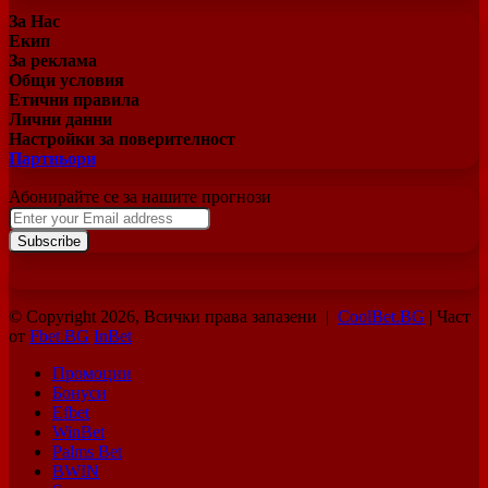
За Нас
Екип
За реклама
Общи условия
Етични правила
Лични данни
Настройки за поверителност
Партньори
Абонирайте се за нашите прогнози
Enter
your
Email
address
© Copyright 2026, Всички права запазени |
CoolBet.BG
| Част
от
Fbet.BG
InBet
Промоции
Бонуси
Efbet
WinBet
Palms Bet
BWIN