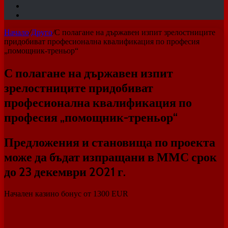
статия
Sidebar
Switch
skin
Начало
/
Друго
/
С полагане на държавен изпит зрелостниците
придобиват професионална квалификация по професия
„помощник-треньор“
С полагане на държавен изпит
зрелостниците придобиват
професионална квалификация по
професия „помощник-треньор“
Предложения и становища по проекта
може да бъдат изпращани в ММС срок
до 23 декември 2021 г.
Начален казино бонус от 1300 EUR