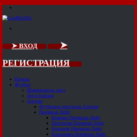
Menu
Търсене
➤
➤ ВХОД
РЕГИСТРАЦИЯ
Начало
Футбол
Шампионска лига
Лига Европа
Англия
Футболни прогнози Англия
Премиър Лийг
Новини Премиър Лийг
Прогнози Премиър Лийг
Анализи Премиър Лийг
Класиране Премиър Лийг