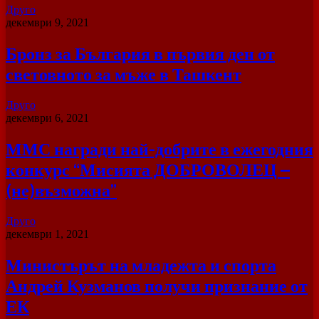
Друго
декември 9, 2021
Бронз за България в първия ден от
световното за мъже в Ташкент
Друго
декември 6, 2021
ММС награди най-добрите в ежегодния
конкурс “Мисията ДОБРОВОЛЕЦ –
(не)възможна”
Друго
декември 1, 2021
Министърът на младежта и спорта
Андрей Кузманов получи признание от
ЕК