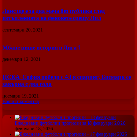
Ланс ще е за два мача без публика след
изтъпленията на феновете срещу Лил
септември 20, 2021
Мбапе пише история в Лига 1
декември 12, 2021
ЦСКА-София победи с 4:1 в спаринг, Бисмарк се
завърна с два гола
ноември 19, 2021
Вашият коментар
Ежедневни футболни прогнози за 18 февруари 2026
февруари 18, 2026