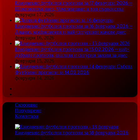
Ежедневни футболни прогнози за 17 февруари 2026 –
Шампионска лига, Чемпиъншип и топ първенства
февруари 17, 2026
Ежедневни футболни прогнози за 16 февруари 2026 –
Анализ, коефициенти и най-сигурните мачове днес
февруари 16, 2026
Ежедневни футболни прогнози за 15.02.2026 – най-
добрите прогнози, анализи и сигурни залози за днес
февруари 15, 2026
Футболни прогнози за 14.02.2026
февруари 14, 2026
Предишна
страница
Следваща
страница
Скорошни
Популярени
Коментари
Ежедневни футболни прогнози за 18 февруари 2026
февруари 18, 2026