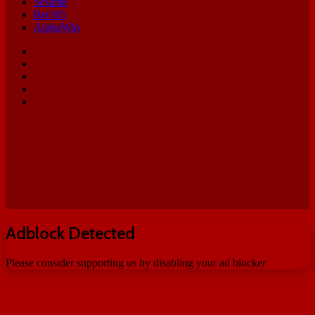
Sesame
Bet365
AlphaWin
Facebook
X
Pinterest
YouTube
Instagram
Facebook
X
WhatsApp
Telegram
Back
to
top
button
Adblock Detected
Please consider supporting us by disabling your ad blocker