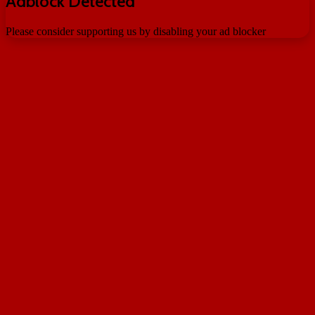
Adblock Detected
Please consider supporting us by disabling your ad blocker