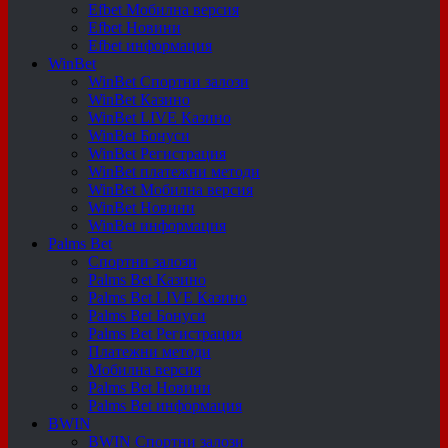
Efbet Мобилна версия
Efbet Новини
Efbet информация
WinBet
WinBet Спортни залози
WinBet Казино
WinBet LIVE Казино
WinBet Бонуси
WinBet Регистрация
WinBet платежни методи
WinBet Мобилна версия
WinBet Новини
WinBet информация
Palms Bet
Спортни залози
Palms Bet Казино
Palms Bet LIVE Казино
Palms Bet Бонуси
Palms Bet Регистрация
Платежни методи
Мобилна версия
Palms Bet Новини
Palms Bet информация
BWIN
BWIN Спортни залози