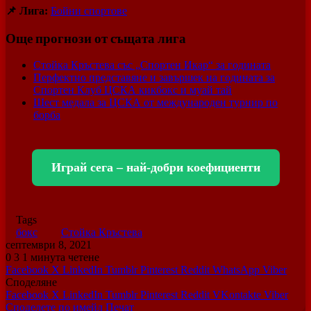
📌 Лига:
Бойни спортове
Още прогнози от същата лига
Стойка Кръстева със „Спортен Икар“ за годината
Перфектно представяне и завършек на годината за
Спортен Клуб ЦСКА кикбокс и муай тай
Шест медала за ЦСКА от международен турнир по
борба
Играй сега – най-добри коефициенти
Tags
бокс
Стойка Кръстева
септември 8, 2021
0
3
1 минута четене
Facebook
X
LinkedIn
Tumblr
Pinterest
Reddit
WhatsApp
Viber
Споделяне
Facebook
X
LinkedIn
Tumblr
Pinterest
Reddit
VKontakte
Viber
Споделете по имейл
Печат