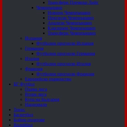
Трансфери Премиър Лийг
Чемпиъншип
Новини Чемпиъншип
Прогнози Чемпиъншип
Анализи Чемпиъншип
Класиране Чемпиъншип
Трансфери Чемпиъншип
Испания
Футболни прогнози Испания
Германия
Футболни прогнози Германия
Италия
Футболни прогнози Италия
Франция
Футболни прогнози Франция
Европейско първенство
БГ Футбол
Първа лига
Втора лига
Купа на България
Национали
Тенис
Баскетбол
Бойни спортове
Волейбол