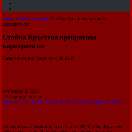
статия
Sidebar
Switch
skin
Начало
/
Бойни спортове
/
Стойка Кръстева прекратява
кариерата си
Стойка Кръстева прекратява
кариерата си
Начален казино бонус от 1300 EUR
септември 8, 2021
0
3
1 минута четене
Facebook
X
LinkedIn
Tumblr
Pinterest
Reddit
WhatsApp
Viber
Олимпийската шампионка от Токио 2020 Стойка Кръстева
обяви, че слага край на боксовата си кариера на ринга.