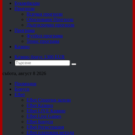
Букмейкъри
Прогнози
Всички прогнози
Обосновани Прогнози
Дългосрочни прогнози
Програма
Футбол програма
Тенис програма
Казино
Казино бонус 1300 EUR
Търсене
събота, август 8 2026
Промоции
Бонуси
Efbet
Efbet Спортни залози
Efbet Казино
Efbet LIVE Казино
Efbet Live Games
Efbet Бонуси
Efbet Регистрация
Efbet платежни методи