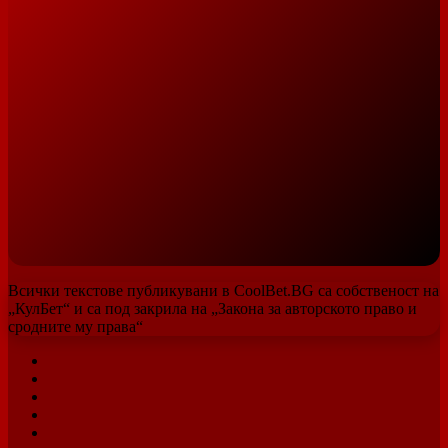
Всички текстове публикувани в CoolBet.BG са собственост на
„КулБет“ и са под закрила на „Закона за авторското право и
сродните му права“
Facebook
X
Pinterest
YouTube
Instagram