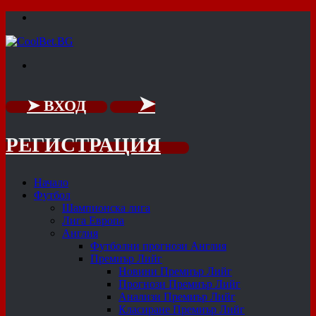
Menu
Търсене
➤
➤ ВХОД
РЕГИСТРАЦИЯ
Начало
Футбол
Шампионска лига
Лига Европа
Англия
Футболни прогнози Англия
Премиър Лийг
Новини Премиър Лийг
Прогнози Премиър Лийг
Анализи Премиър Лийг
Класиране Премиър Лийг