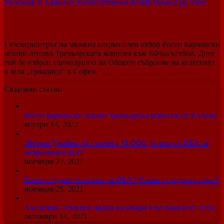
Facebook
X
LinkedIn
Tumblr
Pinterest
Reddit
WhatsApp
Viber
Селекционерът на мъжкия национален отбор Росен Барчовски
оглави отново Треньорската комисия към БФБаскетбол. Днес
той бе избран единодушно на Общото събрание на колегията
в зала „Триадица“ в София.
Свързани статии
Росен Барчовски оглави Треньорска комисия от 9 члена
януари 14, 2022
Леброн Джеймс бе глобен с 15 000 долара от НБА за
неприличен жест
ноември 27, 2021
Колко струват билетите за НБА? Каква е средната цена?
ноември 25, 2021
Академик Пловдив надви косовари в Балканската лига
октомври 14, 2021