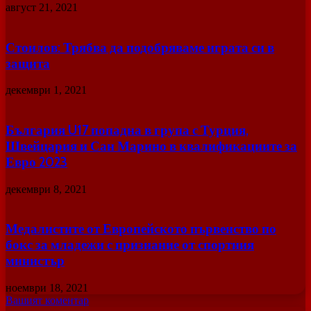
август 21, 2021
Стоилов: Трябва да подобряваме играта си в
защита
декември 1, 2021
България U17 попадна в група с Турция,
Швейцария и Сан Марино в квалификациите за
Евро 2023
декември 8, 2021
Медалистите от Европейското първенство по
бокс за младежи с признание от спортния
министър
ноември 18, 2021
Вашият коментар