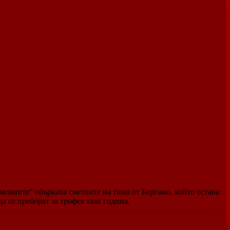
мляните“ объркаха сметките на тима от Бергамо, който остава
 се преборят за трофея тази година.