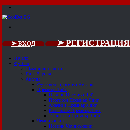
Menu
Търсене
➤ РЕГИСТРАЦИЯ
➤ ВХОД
Начало
Футбол
Шампионска лига
Лига Европа
Англия
Футболни прогнози Англия
Премиър Лийг
Новини Премиър Лийг
Прогнози Премиър Лийг
Анализи Премиър Лийг
Класиране Премиър Лийг
Трансфери Премиър Лийг
Чемпиъншип
Новини Чемпиъншип