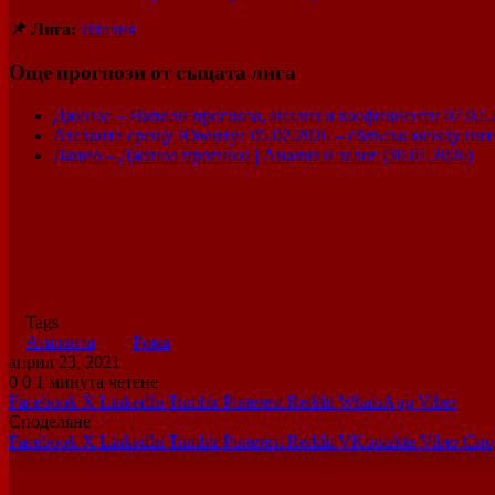
📌 Лига:
Италия
Още прогнози от същата лига
Дженоа – Наполи прогноза, анализ и коефициенти 07.02.
Аталанта срещу Ювентус 05.02.2026 – сблъсък между инт
Лацио – Дженоа прогноза | Анализ и залог (30.01.2026)
Tags
Аталанта
Рома
април 23, 2021
0
0
1 минута четене
Facebook
X
LinkedIn
Tumblr
Pinterest
Reddit
WhatsApp
Viber
Споделяне
Facebook
X
LinkedIn
Tumblr
Pinterest
Reddit
VKontakte
Viber
Спо