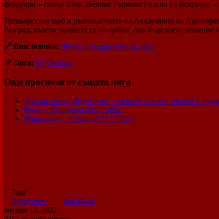
февруари – срещу Етър (Велико Търново II) и на 13 февруари -с
Треньорският щаб и ръководството на Академията на Лудогорец 
Разград, където терените са по-добри. Ако бъде взето решение
🔗 Виж всички:
Футболни прогнози за днес
📌 Лига:
БГ Футбол
Още прогнози от същата лига
Левски срещу Лудогорец – сблъсък за чест, трофей и над
Рома – Лудогорец 03-11-2022
Черно море – Славия 17-07-2022
Tags
Лудогорец
Ню Йорк
януари 13, 2022
0
9
1 минута четене