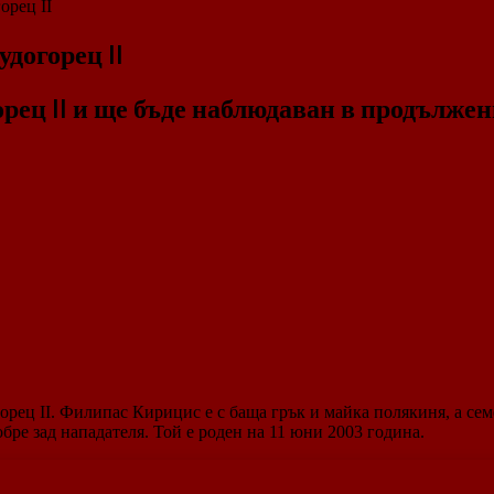
орец II
догорец II
орец II и ще бъде наблюдаван в продължен
горец II. Филипас Кирицис е с баща грък и майка полякиня, а с
бре зад нападателя. Той е роден на 11 юни 2003 година.