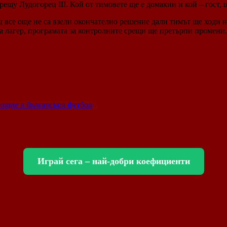
рещу Лудогорец III. Кой от тимовете ще е домакин и кой – гост,
все още не са взели окончателно решение дали тимът ще ходи на 
 за лагер, програмата за контролните срещи ще претърпи промени.
мощие в българския футбол
Играй сега – най-добри коефициенти