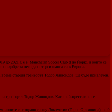
2019 до 2021 г. е в Manchatan Soccer Club (Ню Йорк), в който се
е по-добре за него да потърси шанса си в Европа.
ва време старши треньорът Тодор Живондов, ще бъде привлечен,
арши треньорът Тодор Живондов. Като най-престижна се
ампионите се изправя срещу Локомотив (Горна Оряховица), на 9