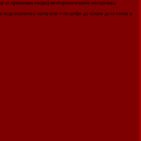
 ще се преценява според метеорологичната обстановка.
подготвителен лагер или е по-добре да остане да се готви в