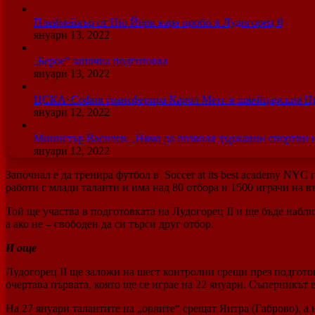
Плеймейкър от Ню Йорк кара проби в Лудогорец II
януари 13, 2022
„Берое“ започна подготовка
януари 13, 2022
ЦСКА-София трансферира Карол Метс в швейцарския 
януари 12, 2022
Министър Василев: „Няма да позволя държавни спортни и
януари 12, 2022
Започнал е да тренира футбол в Soccer at its best academy NYC пр
работи с млади таланти и има над 80 отбора и 1500 играчи на в
Той ще участва в подготовката на Лудогорец II и ще бъде набл
а ако не – свободен да си търси друг отбор.
И още
Лудогорец II ще заложи на шест контролни срещи през подгото
очертава първата, която ще се играе на 22 януари. Съперникът 
На 27 януари талантите на „орлите“ срещат Янтра (Габрово), а