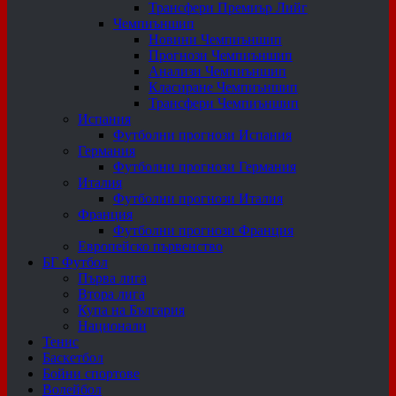
Трансфери Премиър Лийг
Чемпиъншип
Новини Чемпиъншип
Прогнози Чемпиъншип
Анализи Чемпиъншип
Класиране Чемпиъншип
Трансфери Чемпиъншип
Испания
Футболни прогнози Испания
Германия
Футболни прогнози Германия
Италия
Футболни прогнози Италия
Франция
Футболни прогнози Франция
Европейско първенство
БГ Футбол
Първа лига
Втора лига
Купа на България
Национали
Тенис
Баскетбол
Бойни спортове
Волейбол