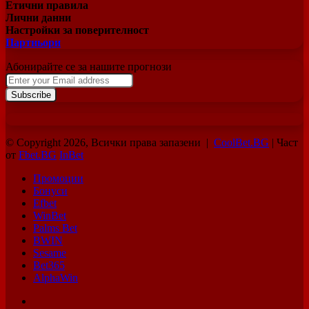
Етични правила
Лични данни
Настройки за поверителност
Партньори
Абонирайте се за нашите прогнози
Enter
your
Email
address
© Copyright 2026, Всички права запазени |
CoolBet.BG
| Част
от
Fbet.BG
InBet
Промоции
Бонуси
Efbet
WinBet
Palms Bet
BWIN
Sesame
Bet365
AlphaWin
Facebook