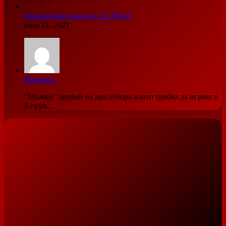
Финландия прогнози 22 06 21
юни 21, 2021
Мариана
"Мъжки "двубой на два отбора които трябва да играят в
Б груп...