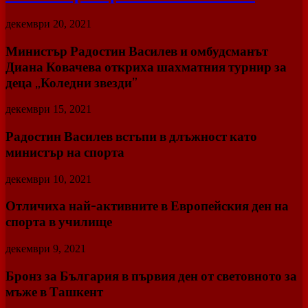
декември 20, 2021
Министър Радостин Василев и омбудсманът
Диана Ковачева откриха шахматния турнир за
деца „Коледни звезди”
декември 15, 2021
Радостин Василев встъпи в длъжност като
министър на спорта
декември 10, 2021
Отличиха най-активните в Европейския ден на
спорта в училище
декември 9, 2021
Бронз за България в първия ден от световното за
мъже в Ташкент