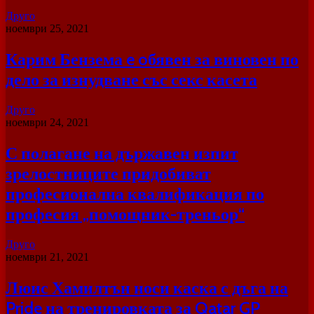
Друго
ноември 25, 2021
Карим Бензема e oбявен за виновен по
дело за изнудване със секс касета
Друго
ноември 24, 2021
С полагане на държавен изпит
зрелостниците придобиват
професионална квалификация по
професия „помощник-треньор“
Друго
ноември 21, 2021
Люис Хамилтън носи каска с дъга на
Pride на тренировката за Qatar GP