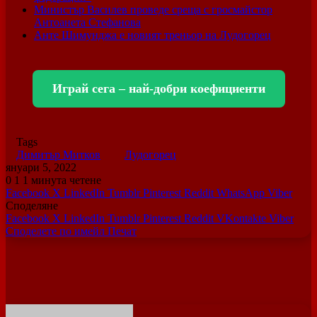
Министър Василев проведе среща с гросмайстор
Антоанета Стефанова
Анте Шимунджа е новият треньор на Лудогорец
Играй сега – най-добри коефициенти
Tags
Димитър Митков
Лудогорец
януари 5, 2022
0
1
1 минута четене
Facebook
X
LinkedIn
Tumblr
Pinterest
Reddit
WhatsApp
Viber
Споделяне
Facebook
X
LinkedIn
Tumblr
Pinterest
Reddit
VKontakte
Viber
Споделете по имейл
Печат