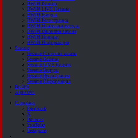
BWIN Казино
BWIN LIVE Казино
BWIN Бонуси
BWIN Регистрация
BWIN Платежни методи
BWIN Мобилна версия
BWIN Новини
BWIN Информация
Sesame
Sesame Спортни залози
Sesame Казино
Sesame LIVE Казино
Sesame Бонуси
Sesame Регистрация
Sesame Информация
Bet365
AlphaWin
Следване
Facebook
X
Pinterest
YouTube
Instagram
Случайна