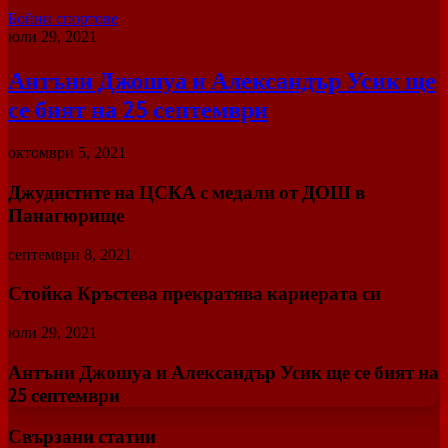
Бойни спортове
юли 29, 2021
Антъни Джошуа и Александър Усик ще
се бият на 25 септември
октомври 5, 2021
Джудистите на ЦСКА с медали от ДОШ в
Панагюрище
септември 8, 2021
Стойка Кръстева прекратява кариерата си
юли 29, 2021
Антъни Джошуа и Александър Усик ще се бият на
25 септември
Свързани статии