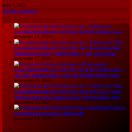
юли 1, 2021
Вашият коментар
Ежедневни футболни прогнози за 18 февруари 2026
февруари 18, 2026
Ежедневни футболни прогнози за 17 февруари 2026 –
Шампионска лига, Чемпиъншип и топ първенства
февруари 17, 2026
Ежедневни футболни прогнози за 16 февруари 2026 –
Анализ, коефициенти и най-сигурните мачове днес
февруари 16, 2026
Ежедневни футболни прогнози за 15.02.2026 – най-
добрите прогнози, анализи и сигурни залози за днес
февруари 15, 2026
Футболни прогнози за 14.02.2026
февруари 14, 2026
Предишна