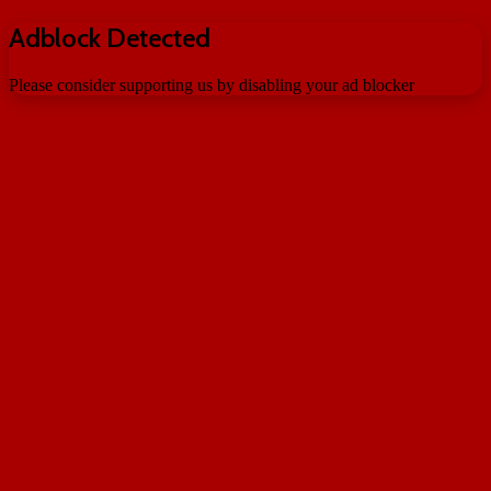
Adblock Detected
Please consider supporting us by disabling your ad blocker