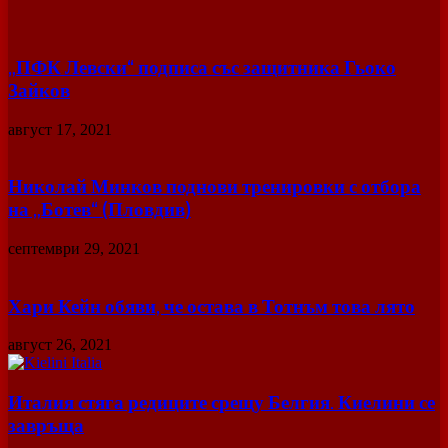
„ПФК Левски“ подписа със защитника Гьоко
Зайков
август 17, 2021
Николай Минков поднови тренировки с отбора
на „Ботев“ (Пловдив)
септември 29, 2021
Хари Кейн обяви, че остава в Тотнъм това лято
август 26, 2021
Италия стяга редиците срещу Белгия. Киелини се
завръща