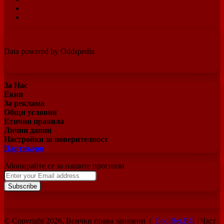
YouTube
Instagram
Data powered by Oddspedia
За Нас
Екип
За реклама
Общи условия
Етични правила
Лични данни
Настройки за поверителност
Партньори
Абонирайте се за нашите прогнози
Enter
your
Email
address
© Copyright 2026, Всички права запазени |
CoolBet.BG
| Част