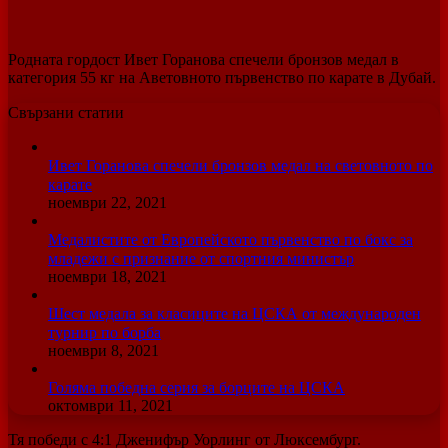
Родната гордост Ивет Горанова спечели бронзов медал в
категория 55 кг на Аветовното първенство по карате в Дубай.
Свързани статии
Ивет Горанова спечели бронзов медал на световното по
карате
ноември 22, 2021
Медалистите от Европейското първенство по бокс за
младежи с признание от спортния министър
ноември 18, 2021
Шест медала за класиците на ЦСКА от международен
турнир по борба
ноември 8, 2021
Голяма победна серия за борците на ЦСКА
октомври 11, 2021
Тя победи с 4:1 Дженифър Уорлинг от Люксембург.