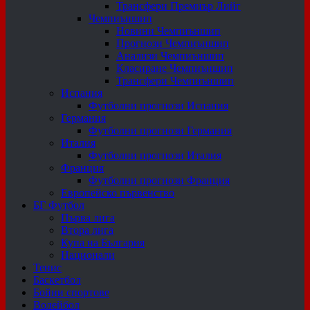
Трансфери Премиър Лийг
Чемпиъншип
Новини Чемпиъншип
Прогнози Чемпиъншип
Анализи Чемпиъншип
Класиране Чемпиъншип
Трансфери Чемпиъншип
Испания
Футболни прогнози Испания
Германия
Футболни прогнози Германия
Италия
Футболни прогнози Италия
Франция
Футболни прогнози Франция
Европейско първенство
БГ Футбол
Първа лига
Втора лига
Купа на България
Национали
Тенис
Баскетбол
Бойни спортове
Волейбол