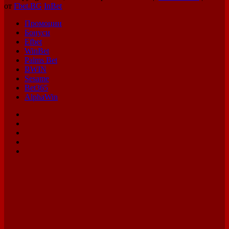
от
Fbet.BG
InBet
Промоции
Бонуси
Efbet
WinBet
Palms Bet
BWIN
Sesame
Bet365
AlphaWin
Facebook
X
Pinterest
YouTube
Instagram
Facebook
X
WhatsApp
Telegram
Back
to
top
button