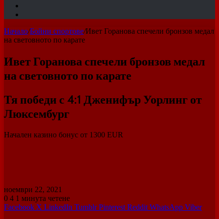
статия
Sidebar
Switch
skin
Начало
/
Бойни спортове
/
Ивет Горанова спечели бронзов медал
на световното по карате
Ивет Горанова спечели бронзов медал
на световното по карате
Тя победи с 4:1 Дженифър Уорлинг от
Люксембург
Начален казино бонус от 1300 EUR
ноември 22, 2021
0
4
1 минута четене
Facebook
X
LinkedIn
Tumblr
Pinterest
Reddit
WhatsApp
Viber