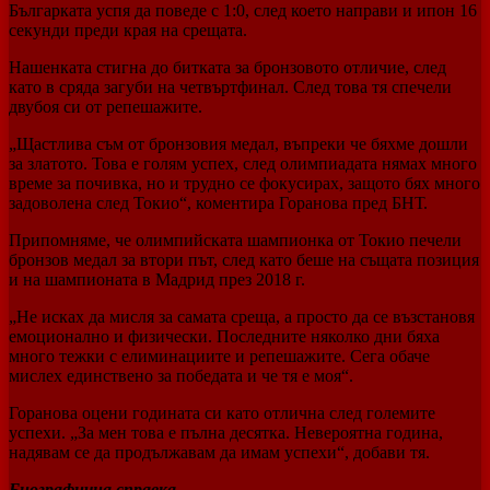
Българката успя да поведе с 1:0, след което направи и ипон 16
секунди преди края на срещата.
Нашенката стигна до битката за бронзовото отличие, след
като в сряда загуби на четвъртфинал. След това тя спечели
двубоя си от репешажите.
„Щастлива съм от бронзовия медал, въпреки че бяхме дошли
за златото. Това е голям успех, след олимпиадата нямах много
време за почивка, но и трудно се фокусирах, защото бях много
задоволена след Токио“, коментира Горанова пред БНТ.
Припомняме, че олимпийската шампионка от Токио печели
бронзов медал за втори път, след като беше на същата позиция
и на шампионата в Мадрид през 2018 г.
„Не исках да мисля за самата среща, а просто да се възстановя
емоционално и физически. Последните няколко дни бяха
много тежки с елиминациите и репешажите. Сега обаче
мислех единствено за победата и че тя е моя“.
Горанова оцени годината си като отлична след големите
успехи. „За мен това е пълна десятка. Невероятна година,
надявам се да продължавам да имам успехи“, добави тя.
Биографична справка