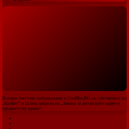
Всички текстове публикувани в CoolBet.BG са собственост на
„КулБет“ и са под закрила на „Закона за авторското право и
сродните му права“
Facebook
X
Pinterest