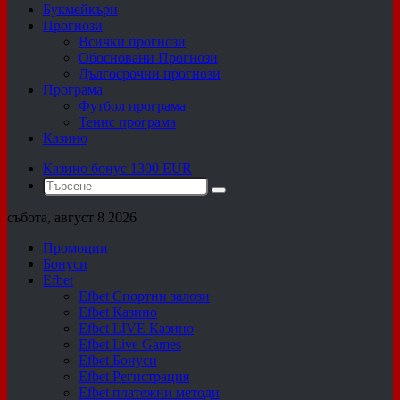
Букмейкъри
Прогнози
Всички прогнози
Обосновани Прогнози
Дългосрочни прогнози
Програма
Футбол програма
Тенис програма
Казино
Казино бонус 1300 EUR
Търсене
събота, август 8 2026
Промоции
Бонуси
Efbet
Efbet Спортни залози
Efbet Казино
Efbet LIVE Казино
Efbet Live Games
Efbet Бонуси
Efbet Регистрация
Efbet платежни методи