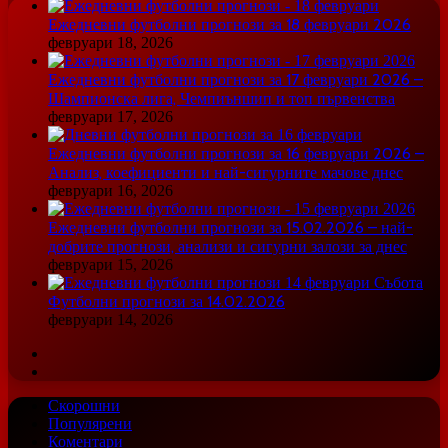
Ежедневни футболни прогнози за 18 февруари 2026
февруари 18, 2026
Ежедневни футболни прогнози за 17 февруари 2026 –
Шампионска лига, Чемпиъншип и топ първенства
февруари 17, 2026
Ежедневни футболни прогнози за 16 февруари 2026 –
Анализ, коефициенти и най-сигурните мачове днес
февруари 16, 2026
Ежедневни футболни прогнози за 15.02.2026 – най-
добрите прогнози, анализи и сигурни залози за днес
февруари 15, 2026
Футболни прогнози за 14.02.2026
февруари 14, 2026
Предишна
страница
Следваща
страница
Скорошни
Популярени
Коментари