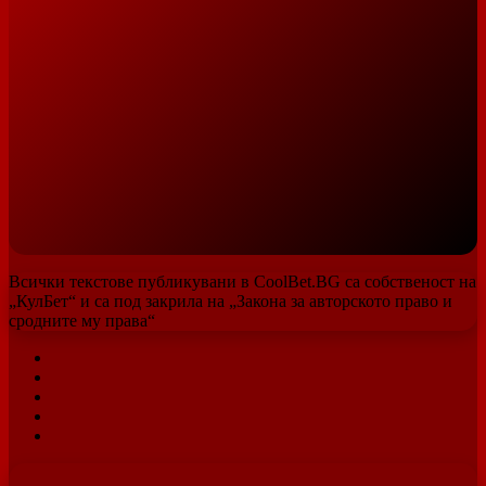
Всички текстове публикувани в CoolBet.BG са собственост на
„КулБет“ и са под закрила на „Закона за авторското право и
сродните му права“
Facebook
X
Pinterest
YouTube
Instagram