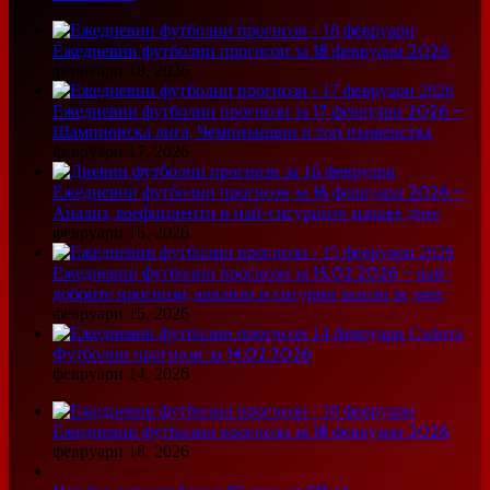
Ежедневни футболни прогнози за 18 февруари 2026
февруари 18, 2026
Ежедневни футболни прогнози за 17 февруари 2026 –
Шампионска лига, Чемпиъншип и топ първенства
февруари 17, 2026
Ежедневни футболни прогнози за 16 февруари 2026 –
Анализ, коефициенти и най-сигурните мачове днес
февруари 16, 2026
Ежедневни футболни прогнози за 15.02.2026 – най-
добрите прогнози, анализи и сигурни залози за днес
февруари 15, 2026
Футболни прогнози за 14.02.2026
февруари 14, 2026
Ежедневни футболни прогнози за 18 февруари 2026
февруари 18, 2026