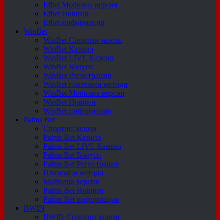
Efbet Мобилна версия
Efbet Новини
Efbet информация
WinBet
WinBet Спортни залози
WinBet Казино
WinBet LIVE Казино
WinBet Бонуси
WinBet Регистрация
WinBet платежни методи
WinBet Мобилна версия
WinBet Новини
WinBet информация
Palms Bet
Спортни залози
Palms Bet Казино
Palms Bet LIVE Казино
Palms Bet Бонуси
Palms Bet Регистрация
Платежни методи
Мобилна версия
Palms Bet Новини
Palms Bet информация
BWIN
BWIN Спортни залози