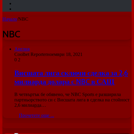
статия
Sidebar
Switch
skin
Начало
/
NBC
NBC
Англия
Coolbet Reporter
ноември 18, 2021
0
2
Висшата лига сключи сделка за 2,6
милиарда долара с NBC в САЩ
В четвъртък бе обявено, че NBC Sports е разширила
партньорството си с Висшата лига в сделка на стойност
2,6 милиарда…
Прочетете още ...