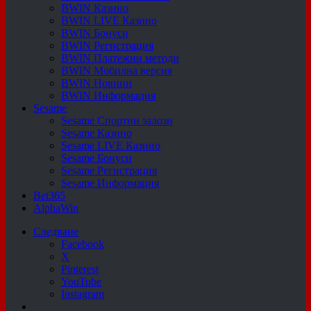
BWIN Казино
BWIN LIVE Казино
BWIN Бонуси
BWIN Регистрация
BWIN Платежни методи
BWIN Мобилна версия
BWIN Новини
BWIN Информация
Sesame
Sesame Спортни залози
Sesame Казино
Sesame LIVE Казино
Sesame Бонуси
Sesame Регистрация
Sesame Информация
Bet365
AlphaWin
Следване
Facebook
X
Pinterest
YouTube
Instagram
Случайна