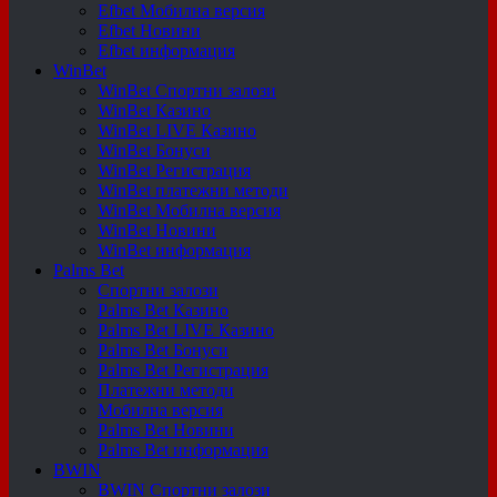
Efbet Мобилна версия
Efbet Новини
Efbet информация
WinBet
WinBet Спортни залози
WinBet Казино
WinBet LIVE Казино
WinBet Бонуси
WinBet Регистрация
WinBet платежни методи
WinBet Мобилна версия
WinBet Новини
WinBet информация
Palms Bet
Спортни залози
Palms Bet Казино
Palms Bet LIVE Казино
Palms Bet Бонуси
Palms Bet Регистрация
Платежни методи
Мобилна версия
Palms Bet Новини
Palms Bet информация
BWIN
BWIN Спортни залози