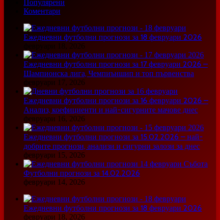
Популярени
Коментари
Ежедневни футболни прогнози за 18 февруари 2026
февруари 18, 2026
Ежедневни футболни прогнози за 17 февруари 2026 –
Шампионска лига, Чемпиъншип и топ първенства
февруари 17, 2026
Ежедневни футболни прогнози за 16 февруари 2026 –
Анализ, коефициенти и най-сигурните мачове днес
февруари 16, 2026
Ежедневни футболни прогнози за 15.02.2026 – най-
добрите прогнози, анализи и сигурни залози за днес
февруари 15, 2026
Футболни прогнози за 14.02.2026
февруари 14, 2026
Ежедневни футболни прогнози за 18 февруари 2026
февруари 18, 2026