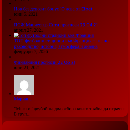
Нов без депозит бонус 10 лева от Efbet
юни 5, 2021
ПСЖ Манчестър Сити прогнози 29 04 21
април 27, 2021
ТОП футболни стадиони във Франция – пълно
ръководство, история, атмосфера и анализ
февруари 7, 2026
Финландия прогнози 22 06 21
юни 21, 2021
Мариана
"Мъжки "двубой на два отбора които трябва да играят в
Б груп...