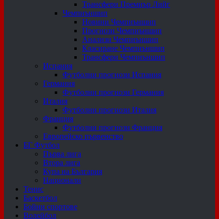
Трансфери Премиър Лийг
Чемпиъншип
Новини Чемпиъншип
Прогнози Чемпиъншип
Анализи Чемпиъншип
Класиране Чемпиъншип
Трансфери Чемпиъншип
Испания
Футболни прогнози Испания
Германия
Футболни прогнози Германия
Италия
Футболни прогнози Италия
Франция
Футболни прогнози Франция
Европейско първенство
БГ Футбол
Първа лига
Втора лига
Купа на България
Национали
Тенис
Баскетбол
Бойни спортове
Волейбол