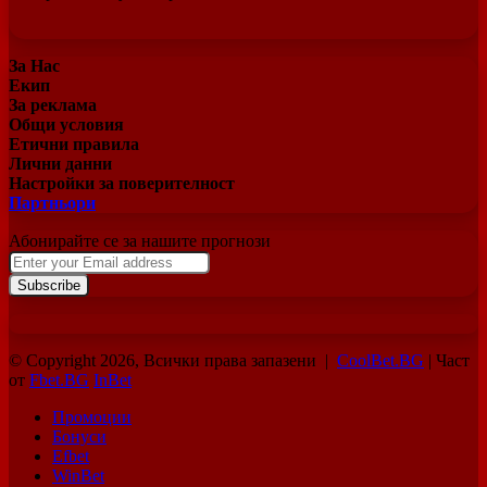
За Нас
Екип
За реклама
Общи условия
Етични правила
Лични данни
Настройки за поверителност
Партньори
Абонирайте се за нашите прогнози
Enter
your
Email
address
© Copyright 2026, Всички права запазени |
CoolBet.BG
| Част
от
Fbet.BG
InBet
Промоции
Бонуси
Efbet
WinBet