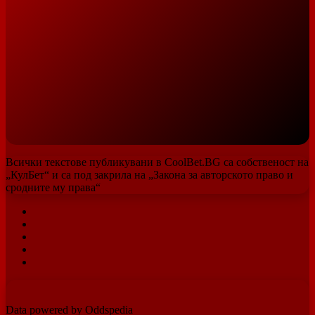
Всички текстове публикувани в CoolBet.BG са собственост на
„КулБет“ и са под закрила на „Закона за авторското право и
сродните му права“
Facebook
X
Pinterest
YouTube
Instagram
Data powered by Oddspedia