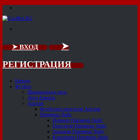
Menu
Търсене
➤
➤ ВХОД
РЕГИСТРАЦИЯ
Начало
Футбол
Шампионска лига
Лига Европа
Англия
Футболни прогнози Англия
Премиър Лийг
Новини Премиър Лийг
Прогнози Премиър Лийг
Анализи Премиър Лийг
Класиране Премиър Лийг