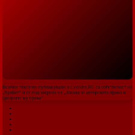
Всички текстове публикувани в CoolBet.BG са собственост на
„КулБет“ и са под закрила на „Закона за авторското право и
сродните му права“
Facebook
X
Pinterest
YouTube
Instagram