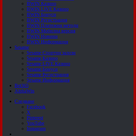
BWIN Казино
BWIN LIVE Казино
BWIN Бонуси
BWIN Регистрация
BWIN Платежни методи
BWIN Мобилна версия
BWIN Новини
BWIN Информация
Sesame
Sesame Спортни залози
Sesame Казино
Sesame LIVE Казино
Sesame Бонуси
Sesame Регистрация
Sesame Информация
Bet365
AlphaWin
Следване
Facebook
X
Pinterest
YouTube
Instagram
Случайна