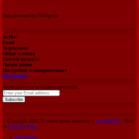
Data powered by Oddspedia
За Нас
Екип
За реклама
Общи условия
Етични правила
Лични данни
Настройки за поверителност
Партньори
Абонирайте се за нашите прогнози
Enter
your
Email
address
© Copyright 2026, Всички права запазени |
CoolBet.BG
| Част
от
Fbet.BG
InBet
Промоции