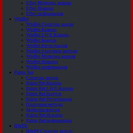
Efbet Мобилна версия
Efbet Новини
Efbet информация
WinBet
WinBet Спортни залози
WinBet Казино
WinBet LIVE Казино
WinBet Бонуси
WinBet Регистрация
WinBet платежни методи
WinBet Мобилна версия
WinBet Новини
WinBet информация
Palms Bet
Спортни залози
Palms Bet Казино
Palms Bet LIVE Казино
Palms Bet Бонуси
Palms Bet Регистрация
Платежни методи
Мобилна версия
Palms Bet Новини
Palms Bet информация
BWIN
BWIN Спортни залози