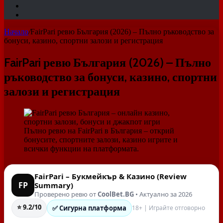
статия
Sidebar
Switch
skin
Начало
/
FairPari ревю България (2026) – Пълно ръководство за
бонуси, казино, спортни залози и регистрация
FairPari ревю България (2026) – Пълно
ръководство за бонуси, казино, спортни
залози и регистрация
Пълно ревю на FairPari в България – открий
бонусите, спортните залози, казино игрите и
всички функции на платформата.
FairPari – Букмейкър & Казино (Review
FP
Summary)
Проверено ревю от
CoolBet.BG
• Актуално за 2026
⭐ 9.2/10
✅ Сигурна платформа
18+ | Играйте отговорно