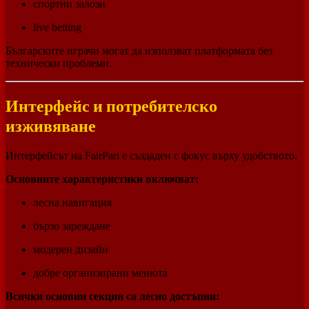
спортни залози
live betting
Българските играчи могат да използват платформата без
технически проблеми.
Интерфейс и потребителско
изживяване
Интерфейсът на FairPari е създаден с фокус върху удобството.
Основните характеристики включват:
лесна навигация
бързо зареждане
модерен дизайн
добре организирани менюта
Всички основни секции са лесно достъпни: