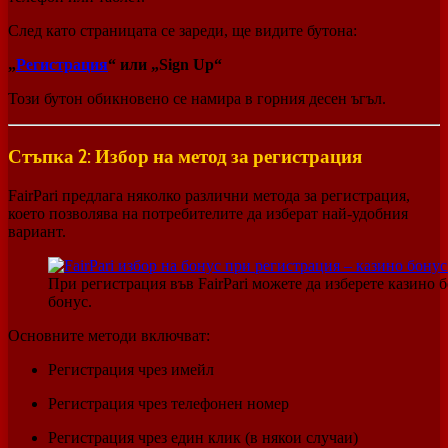
След като страницата се зареди, ще видите бутона:
„
Регистрация
“ или „Sign Up“
Този бутон обикновено се намира в горния десен ъгъл.
Стъпка 2: Избор на метод за регистрация
FairPari предлага няколко различни метода за регистрация,
което позволява на потребителите да изберат най-удобния
вариант.
При регистрация във FairPari можете да изберете казино 
бонус.
Основните методи включват:
Регистрация чрез имейл
Регистрация чрез телефонен номер
Регистрация чрез един клик (в някои случаи)