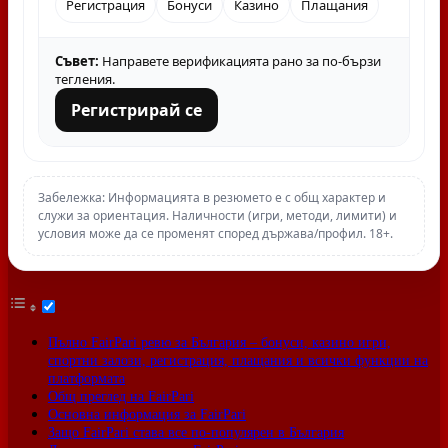
Регистрация
Бонуси
Казино
Плащания
Съвет:
Направете верификацията рано за по-бързи
тегления.
Регистрирай се
Забележка: Информацията в резюмето е с общ характер и
служи за ориентация. Наличности (игри, методи, лимити) и
условия може да се променят според държава/профил. 18+.
Пълно FairPari ревю за България – бонуси, казино игри,
спортни залози, регистрация, плащания и всички функции на
платформата
Общ преглед на FairPari
Основна информация за FairPari
Защо FairPari става все по-популярен в България