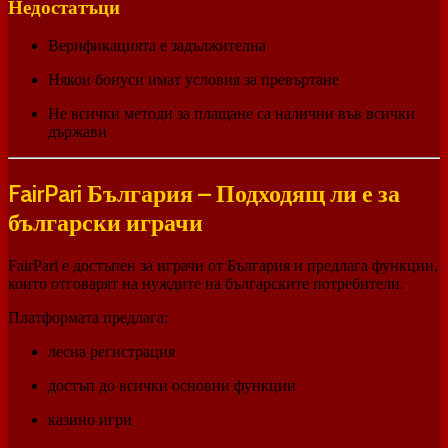
Недостатъци
Верификацията е задължителна
Някои бонуси имат условия за превъртане
Не всички методи за плащане са налични във всички
държави
FairPari България – Подходящ ли е за
български играчи
FairPari е достъпен за играчи от България и предлага функции,
които отговарят на нуждите на българските потребители.
Платформата предлага:
лесна регистрация
достъп до всички основни функции
казино игри