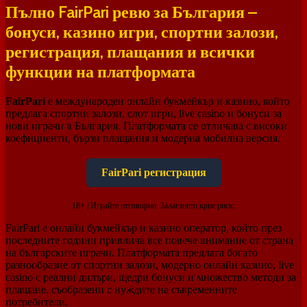
Пълно FairPari ревю за България –
бонуси, казино игри, спортни залози,
регистрация, плащания и всички
функции на платформата
FairPari
е международен онлайн букмейкър и казино, който
предлага спортни залози, слот игри, live casino и бонуси за
нови играчи в България. Платформата се отличава с високи
коефициенти, бързи плащания и модерна мобилна версия.
FairPari регистрация
18+ | Играйте отговорно. Залагането крие риск.
FairPari е онлайн букмейкър и казино оператор, който през
последните години привлича все повече внимание от страна
на българските играчи. Платформата предлага богато
разнообразие от спортни залози, модерно онлайн казино, live
casino с реални дилъри, щедри бонуси и множество методи за
плащане, съобразени с нуждите на съвременните
потребители.