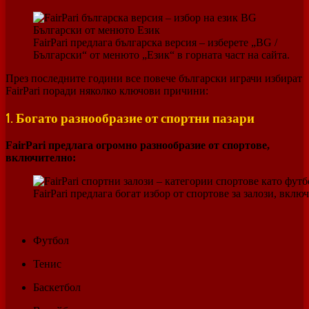
FairPari предлага българска версия – изберете „BG /
Български“ от менюто „Език“ в горната част на сайта.
През последните години все повече български играчи избират
FairPari поради няколко ключови причини:
1. Богато разнообразие от спортни пазари
FairPari предлага огромно разнообразие от спортове,
включително:
FairPari предлага богат избор от спортове за залози, вклю
Футбол
Тенис
Баскетбол