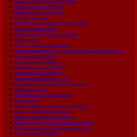
Какви спортове предлага FairPari
Видове залози във FairPari
Коефициенти във FairPari
Cash Out функция
Потребителски интерфейс на sportsbook
Как да поставите залог
Предимства на FairPari sportsbook
Недостатъци
За кого е подходящ sportsbook
Онлайн казино FairPari – Пълно ревю на казино секцията
Slot игри във FairPari
Live Casino във FairPari
Настолни игри във FairPari
Jackpot игри във FairPari
Провайдери в FairPari казино
Потребителски интерфейс на казиното
Мобилно казино
Предимства на FairPari казино
Недостатъци
Как да започнете да играете в казиното
За кого е подходящо казиното
Казино провайдери във FairPari
Какво представляват казино провайдерите
Най-популярните провайдери във FairPari
Live casino провайдери