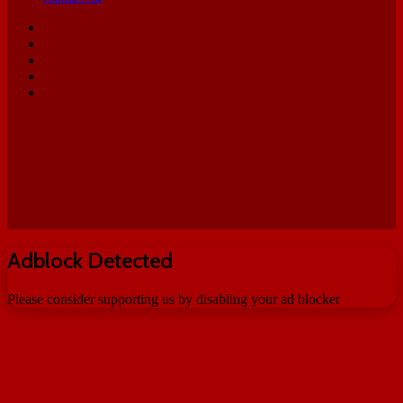
Facebook
X
Pinterest
YouTube
Instagram
Back
to
top
button
Adblock Detected
Please consider supporting us by disabling your ad blocker