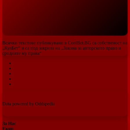
Всички текстове публикувани в CoolBet.BG са собственост на
„КулБет“ и са под закрила на „Закона за авторското право и
сродните му права“
Facebook
X
Pinterest
YouTube
Instagram
Data powered by Oddspedia
За Нас
Екип