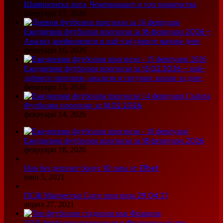
Шампионска лига, Чемпиъншип и топ първенства
февруари 17, 2026
Ежедневни футболни прогнози за 16 февруари 2026 –
Анализ, коефициенти и най-сигурните мачове днес
февруари 16, 2026
Ежедневни футболни прогнози за 15.02.2026 – най-
добрите прогнози, анализи и сигурни залози за днес
февруари 15, 2026
Футболни прогнози за 14.02.2026
февруари 14, 2026
Ежедневни футболни прогнози за 18 февруари 2026
февруари 18, 2026
Нов без депозит бонус 10 лева от Efbet
юни 5, 2021
ПСЖ Манчестър Сити прогнози 29 04 21
април 27, 2021
ТОП футболни стадиони във Франция – пълно